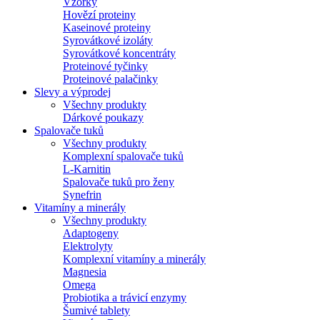
Vzorky
Hovězí proteiny
Kaseinové proteiny
Syrovátkové izoláty
Syrovátkové koncentráty
Proteinové tyčinky
Proteinové palačinky
Slevy a výprodej
Všechny produkty
Dárkové poukazy
Spalovače tuků
Všechny produkty
Komplexní spalovače tuků
L-Karnitin
Spalovače tuků pro ženy
Synefrin
Vitamíny a minerály
Všechny produkty
Adaptogeny
Elektrolyty
Komplexní vitamíny a minerály
Magnesia
Omega
Probiotika a trávicí enzymy
Šumivé tablety