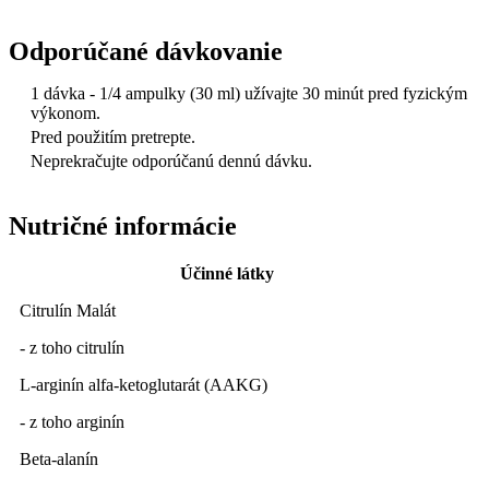
Odporúčané dávkovanie
1 dávka - 1/4 ampulky (30 ml) užívajte 30 minút pred fyzickým
výkonom.
Pred použitím pretrepte.
Neprekračujte odporúčanú dennú dávku.
Nutričné informácie
Účinné látky
Citrulín Malát
- z toho citrulín
L-arginín alfa-ketoglutarát (AAKG)
- z toho arginín
Beta-alanín