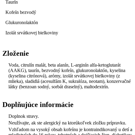
Taurín
Kofeín bezvodý
Glukuronolaktón
Izolát srvátkovej bielkoviny
Zloženie
Voda, citrulín malát, beta alanín, L-arginín alfa-ketoglutarát
(AAKG), taurín, bezvodný kofeín, glukuronolaktón, kyselina
(kyselina citrónová), arómy, izolát srvátkovej bielkoviny
(z
mlieka),
sladidlá (acesulfám K, sukralóza, neotam), konzervačné
látky (benzoan sodný, sorbát draselný), maltodextrín.
Doplňujúce informácie
Doplnok stravy.
Neužívajte, ak ste alergický na ktorúkoľvek zložku prípravku.
Vzhľadom na vysoký obsah
kofeínu
je kontraindikovaný u detí a
mladistvých do 16 rokov, tehotných a dojčiacich žien, diabetikov