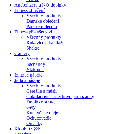
Anabolizéry a NO doplnky
Fitness oblečení
Všechny produkty
Dámské oblečení
Pánské oblečení
Fitness příslušenství
Všechny produkty
Rukavice a bandáže
Shakre
Gainery
Všechny produkty
Sacharidy
Vláknina
Iontové nápoje
Jídla a nápoje
Všechny produkty
Cereálie a müsli
Čokoládové a ořechové pomazánky
Doplňky stravy
Gely
Kuchyňské oleje
Ochucovadla
Omáčky
Kloubní výživa