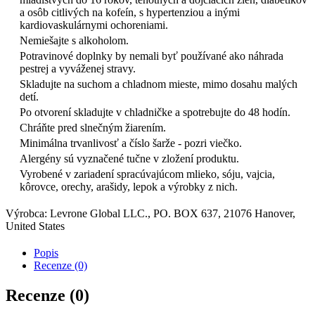
a osôb citlivých na kofeín, s hypertenziou a inými
kardiovaskulárnymi ochoreniami.
Nemiešajte s alkoholom.
Potravinové doplnky by nemali byť používané ako náhrada
pestrej a vyváženej stravy.
Skladujte na suchom a chladnom mieste, mimo dosahu malých
detí.
Po otvorení skladujte v chladničke a spotrebujte do 48 hodín.
Chráňte pred slnečným žiarením.
Minimálna trvanlivosť a číslo šarže - pozri viečko.
Alergény sú vyznačené tučne v zložení produktu.
Vyrobené v zariadení spracúvajúcom mlieko, sóju, vajcia,
kôrovce, orechy, arašidy, lepok a výrobky z nich.
Výrobca: Levrone Global LLC., PO. BOX 637, 21076 Hanover,
United States
Popis
Recenze (0)
Recenze (0)