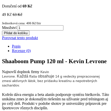
Doručení od
69 Kč
49 Kč
63 Kč
Jednotková cena: 406 Kč/litr
Množství
Přidat do košíku
Porovnat tento produkt
Popis
Recenze (0)
Shaaboom Pump 120 ml - Kevin Levrone
Najnovší doplnok firmy
Kevin
Každá
obsahuje
Levrone.
fľaša
14 g vedecky prepracovanej
zmesi aktívnych látok, bez prídavku kreatínu a nepotrebných
sacharidov.
Kofeín
dáva energiu a
beta alanín
podporuje syntézu bielkovín. Táto
unikátna zmes je dokonalým riešením na užívanie
pred tréningom aj
po celý deň. Produkt v podobe
shotov
je univerzálny prípravok
pre
športovcov rôznych disciplín.