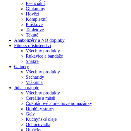
Esenciální
Glutamíny
Hovězí
Komplexní
Práškové
Tabletové
Tekuté
Anabolizéry a NO doplnky
Fitness příslušenství
Všechny produkty
Rukavice a bandáže
Shakre
Gainery
Všechny produkty
Sacharidy
Vláknina
Jídla a nápoje
Všechny produkty
Cereálie a müsli
Čokoládové a ořechové pomazánky
Doplňky stravy
Gely
Kuchyňské oleje
Ochucovadla
Omáčky