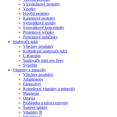
Vícesložkové proteiny
Vzorky
Hovězí proteiny
Kaseinové proteiny
Syrovátkové izoláty
Syrovátkové koncentráty
Proteinové tyčinky
Proteinové palačinky
Spalovače tuků
Všechny produkty
Komplexní spalovače tuků
L-Karnitin
Spalovače tuků pro ženy
Synefrin
Vitamíny a minerály
Všechny produkty
Adaptogeny
Elektrolyty
Komplexní vitamíny a minerály
Magnesia
Omega
Probiotika a trávicí enzymy
Šumivé tablety
Vitamíny B
Vitamíny C