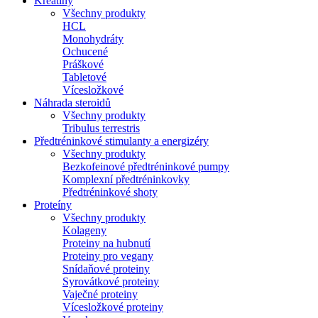
Kreatíny
Všechny produkty
HCL
Monohydráty
Ochucené
Práškové
Tabletové
Vícesložkové
Náhrada steroidů
Všechny produkty
Tribulus terrestris
Předtréninkové stimulanty a energizéry
Všechny produkty
Bezkofeinové předtréninkové pumpy
Komplexní předtréninkovky
Předtréninkové shoty
Proteíny
Všechny produkty
Kolageny
Proteiny na hubnutí
Proteiny pro vegany
Snídaňové proteiny
Syrovátkové proteiny
Vaječné proteiny
Vícesložkové proteiny