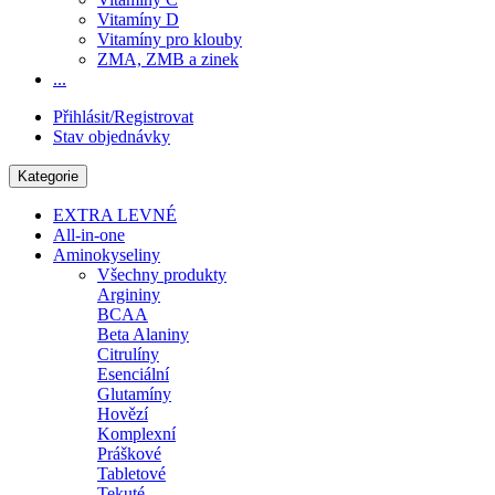
Vitamíny D
Vitamíny pro klouby
ZMA, ZMB a zinek
...
Přihlásit/Registrovat
Stav objednávky
Kategorie
EXTRA LEVNÉ
All-in-one
Aminokyseliny
Všechny produkty
Argininy
BCAA
Beta Alaniny
Citrulíny
Esenciální
Glutamíny
Hovězí
Komplexní
Práškové
Tabletové
Tekuté