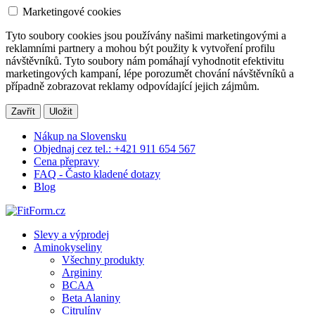
Marketingové cookies
Tyto soubory cookies jsou používány našimi marketingovými a
reklamními partnery a mohou být použity k vytvoření profilu
návštěvníků. Tyto soubory nám pomáhají vyhodnotit efektivitu
marketingových kampaní, lépe porozumět chování návštěvníků a
případně zobrazovat reklamy odpovídající jejich zájmům.
Zavřít
Uložit
Nákup na Slovensku
Objednaj cez tel.: +421 911 654 567
Cena přepravy
FAQ - Často kladené dotazy
Blog
Slevy a výprodej
Aminokyseliny
Všechny produkty
Argininy
BCAA
Beta Alaniny
Citrulíny