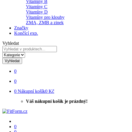
Vitamíny B
Vitamíny C
Vitamíny D
Vitamíny pro klouby
ZMA, ZMB a zinek
Značky
Končící exp.
Vyhledat
Vyhledat
0
0
0
Nákupní košík
0 Kč
Váš nákupní košík je prázdný!
0
0