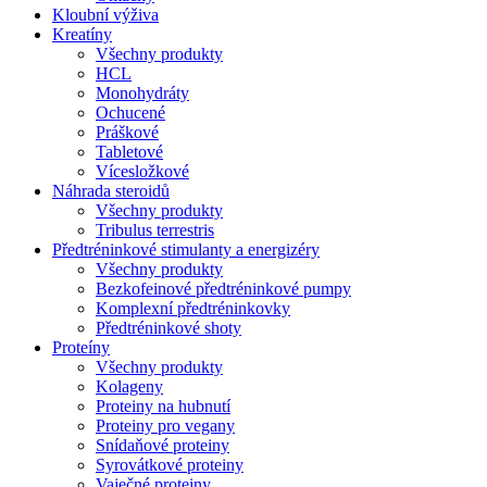
Kloubní výživa
Kreatíny
Všechny produkty
HCL
Monohydráty
Ochucené
Práškové
Tabletové
Vícesložkové
Náhrada steroidů
Všechny produkty
Tribulus terrestris
Předtréninkové stimulanty a energizéry
Všechny produkty
Bezkofeinové předtréninkové pumpy
Komplexní předtréninkovky
Předtréninkové shoty
Proteíny
Všechny produkty
Kolageny
Proteiny na hubnutí
Proteiny pro vegany
Snídaňové proteiny
Syrovátkové proteiny
Vaječné proteiny