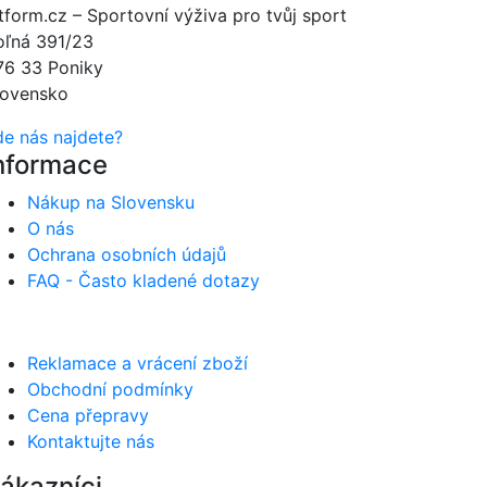
itform.cz – Sportovní výživa pro tvůj sport
oľná 391/23
76 33 Poniky
lovensko
de nás najdete?
nformace
Nákup na Slovensku
O nás
Ochrana osobních údajů
FAQ - Často kladené dotazy
Reklamace a vrácení zboží
Obchodní podmínky
Cena přepravy
Kontaktujte nás
ákazníci