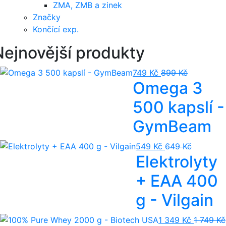
ZMA, ZMB a zinek
Značky
Končící exp.
Nejnovější produkty
749 Kč
899 Kč
Omega 3
500 kapslí -
GymBeam
549 Kč
649 Kč
Elektrolyty
+ EAA 400
g - Vilgain
1 349 Kč
1 749 Kč