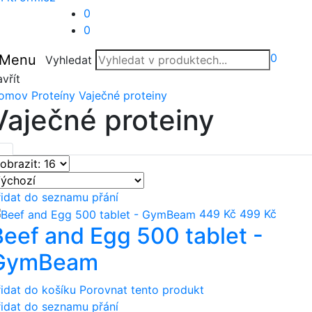
0
0
0
Menu
Vyhledat
vřít
omov
Proteíny
Vaječné proteiny
Vaječné proteiny
řidat do seznamu přání
449 Kč
499 Kč
Beef and Egg 500 tablet -
GymBeam
řidat do košíku
Porovnat tento produkt
řidat do seznamu přání