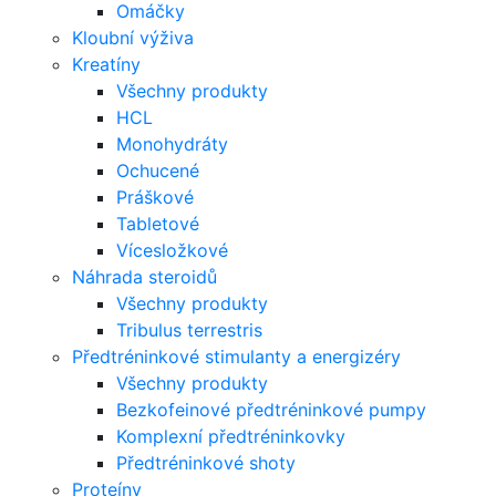
Omáčky
Kloubní výživa
Kreatíny
Všechny produkty
HCL
Monohydráty
Ochucené
Práškové
Tabletové
Vícesložkové
Náhrada steroidů
Všechny produkty
Tribulus terrestris
Předtréninkové stimulanty a energizéry
Všechny produkty
Bezkofeinové předtréninkové pumpy
Komplexní předtréninkovky
Předtréninkové shoty
Proteíny