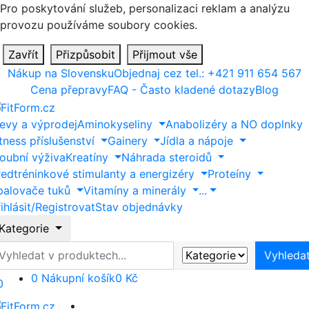
Pro poskytování služeb, personalizaci reklam a analýzu
provozu používáme soubory cookies.
Zavřít
Přizpůsobit
Přijmout vše
Nákup na Slovensku
Objednaj cez tel.: +421 911 654 567
Cena přepravy
FAQ - Často kladené dotazy
Blog
levy a výprodej
Aminokyseliny
Anabolizéry a NO doplnky
tness příslušenství
Gainery
Jídla a nápoje
loubní výživa
Kreatíny
Náhrada steroidů
ředtréninkové stimulanty a energizéry
Proteíny
palovače tuků
Vitamíny a minerály
...
ihlásit/Registrovat
Stav objednávky
Kategorie
yhledat
Vyhleda
0
Nákupní košík
0 Kč
0