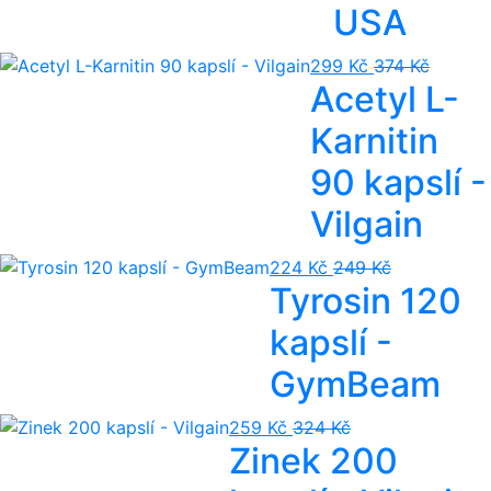
USA
299 Kč
374 Kč
Acetyl L-
Karnitin
90 kapslí -
Vilgain
224 Kč
249 Kč
Tyrosin 120
kapslí -
GymBeam
259 Kč
324 Kč
Zinek 200