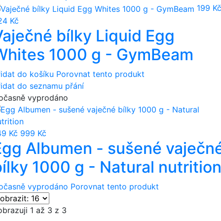
199 K
24 Kč
Vaječné bílky Liquid Egg
Whites 1000 g - GymBeam
řidat do košíku
Porovnat tento produkt
řidat do seznamu přání
očasně vyprodáno
49 Kč
999 Kč
Egg Albumen - sušené vaječn
ílky 1000 g - Natural nutritio
očasně vyprodáno
Porovnat tento produkt
brazuji 1 až 3 z 3