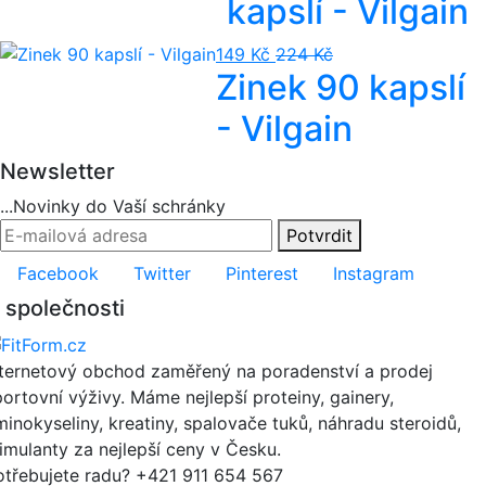
kapslí - Vilgain
149 Kč
224 Kč
Zinek 90 kapslí
- Vilgain
Newsletter
...Novinky do Vaší schránky
Potvrdit
Facebook
Twitter
Pinterest
Instagram
 společnosti
nternetový obchod zaměřený na poradenství a prodej
portovní výživy. Máme nejlepší proteiny, gainery,
minokyseliny, kreatiny, spalovače tuků, náhradu steroidů,
timulanty za nejlepší ceny v Česku.
otřebujete radu?
+421 911 654 567