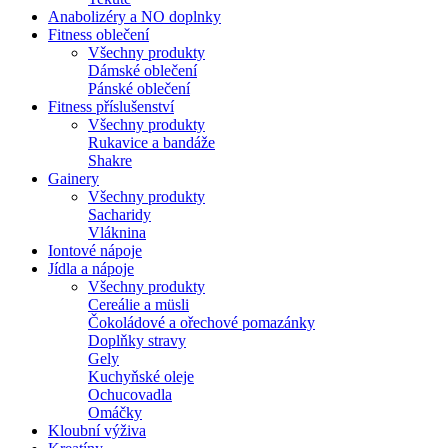
Anabolizéry a NO doplnky
Fitness oblečení
Všechny produkty
Dámské oblečení
Pánské oblečení
Fitness příslušenství
Všechny produkty
Rukavice a bandáže
Shakre
Gainery
Všechny produkty
Sacharidy
Vláknina
Iontové nápoje
Jídla a nápoje
Všechny produkty
Cereálie a müsli
Čokoládové a ořechové pomazánky
Doplňky stravy
Gely
Kuchyňské oleje
Ochucovadla
Omáčky
Kloubní výživa