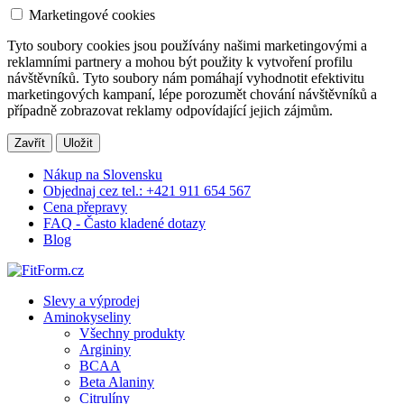
Marketingové cookies
Tyto soubory cookies jsou používány našimi marketingovými a
reklamními partnery a mohou být použity k vytvoření profilu
návštěvníků. Tyto soubory nám pomáhají vyhodnotit efektivitu
marketingových kampaní, lépe porozumět chování návštěvníků a
případně zobrazovat reklamy odpovídající jejich zájmům.
Zavřít
Uložit
Nákup na Slovensku
Objednaj cez tel.: +421 911 654 567
Cena přepravy
FAQ - Často kladené dotazy
Blog
Slevy a výprodej
Aminokyseliny
Všechny produkty
Argininy
BCAA
Beta Alaniny
Citrulíny