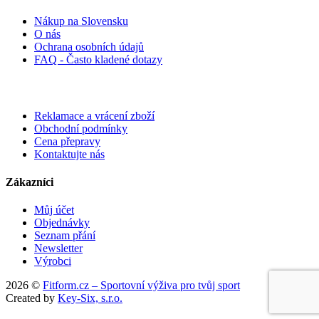
Nákup na Slovensku
O nás
Ochrana osobních údajů
FAQ - Často kladené dotazy
Reklamace a vrácení zboží
Obchodní podmínky
Cena přepravy
Kontaktujte nás
Zákazníci
Můj účet
Objednávky
Seznam přání
Newsletter
Výrobci
2026 ©
Fitform.cz – Sportovní výživa pro tvůj sport
Created by
Key-Six, s.r.o.