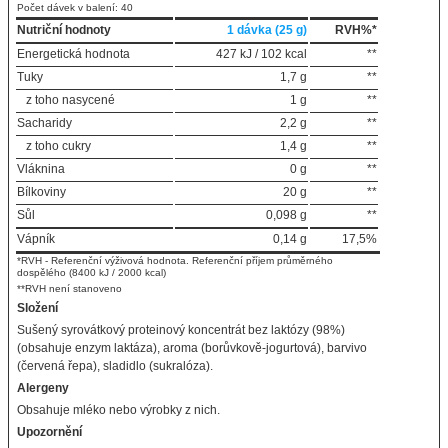
Počet dávek v balení: 40
Nutriční hodnoty
1 dávka (25 g)
RVH%*
Energetická hodnota
427 kJ / 102 kcal
**
Tuky
1,7 g
**
z toho nasycené
1 g
**
Sacharidy
2,2 g
**
z toho cukry
1,4 g
**
Vláknina
0 g
**
Bílkoviny
20 g
**
Sůl
0,098 g
**
Vápník
0,14 g
17,5%
*RVH - Referenční výživová hodnota. Referenční příjem průměrného
dospělého (8400 kJ / 2000 kcal)
**RVH není stanoveno
Složení
Sušený syrovátkový proteinový koncentrát bez laktózy (98%)
(obsahuje enzym laktáza), aroma (borůvkově-jogurtová), barvivo
(červená řepa), sladidlo (sukralóza).
Alergeny
Obsahuje mléko nebo výrobky z nich.
Upozornění