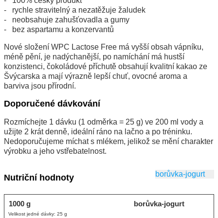
100% český produkt
rychle stravitelný a nezatěžuje žaludek
neobsahuje zahušťovadla a gumy
bez aspartamu a konzervantů
Nové složení WPC Lactose Free má vyšší obsah vápníku,
méně pění, je nadýchanější, po namíchání má hustší
konzistenci, čokoládové příchutě obsahují kvalitní kakao ze
Švýcarska a mají výrazně lepší chuť, ovocné aroma a
barviva jsou přírodní.
Doporučené dávkování
Rozmíchejte 1 dávku (1 odměrka = 25 g) ve 200 ml vody a
užijte 2 krát denně, ideální ráno na lačno a po tréninku.
Nedoporučujeme míchat s mlékem, jelikož se mění charakter
výrobku a jeho vstřebatelnost.
borůvka-jogurt
Nutriční hodnoty
1000 g
borůvka-jogurt
Velikost jedné dávky: 25 g