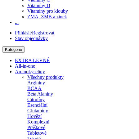
Vitamíny D
Vitamíny pro klouby
ZMA, ZMB a zinek
...
Přihlásit/Registrovat
Stav objednávky
Kategorie
EXTRA LEVNÉ
All-in-one
Aminokyseliny
Všechny produkty
Argininy
BCAA
Beta Alaniny
Citrulíny
Esenciální
Glutamíny
Hovězí
Komplexní
Práškové
Tabletové
Tekuté