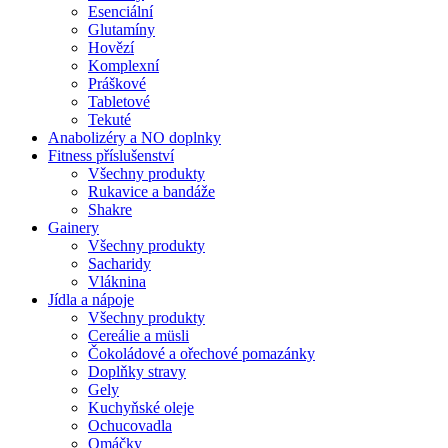
Esenciální
Glutamíny
Hovězí
Komplexní
Práškové
Tabletové
Tekuté
Anabolizéry a NO doplnky
Fitness příslušenství
Všechny produkty
Rukavice a bandáže
Shakre
Gainery
Všechny produkty
Sacharidy
Vláknina
Jídla a nápoje
Všechny produkty
Cereálie a müsli
Čokoládové a ořechové pomazánky
Doplňky stravy
Gely
Kuchyňské oleje
Ochucovadla
Omáčky