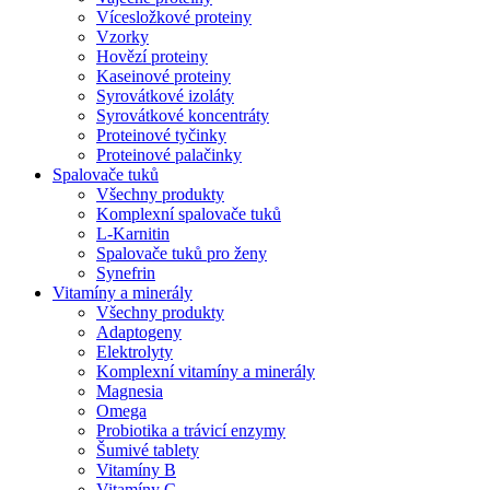
Vícesložkové proteiny
Vzorky
Hovězí proteiny
Kaseinové proteiny
Syrovátkové izoláty
Syrovátkové koncentráty
Proteinové tyčinky
Proteinové palačinky
Spalovače tuků
Všechny produkty
Komplexní spalovače tuků
L-Karnitin
Spalovače tuků pro ženy
Synefrin
Vitamíny a minerály
Všechny produkty
Adaptogeny
Elektrolyty
Komplexní vitamíny a minerály
Magnesia
Omega
Probiotika a trávicí enzymy
Šumivé tablety
Vitamíny B
Vitamíny C