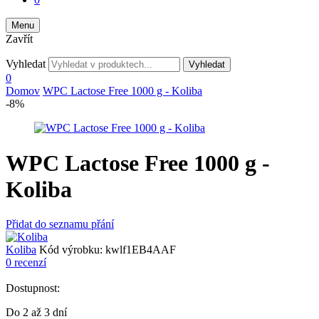
Menu
Zavřít
Vyhledat
Vyhledat
0
Domov
WPC Lactose Free 1000 g - Koliba
-8%
WPC Lactose Free 1000 g -
Koliba
Přidat do seznamu přání
Koliba
Kód výrobku:
kwlf1EB4AAF
0 recenzí
Dostupnost:
Do 2 až 3 dní