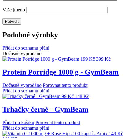
Vaše jméno
Podobné výrobky
Přidat do seznamu přání
Dočasně vyprodáno
199 Kč
399 Kč
Protein Porridge 1000 g - GymBeam
Dočasně vyprodáno
Porovnat tento produkt
Přidat do seznamu přání
99 Kč
148 Kč
Trhačky černé - GymBeam
Přidat do košíku
Porovnat tento produkt
Přidat do seznamu přání
149 Kč