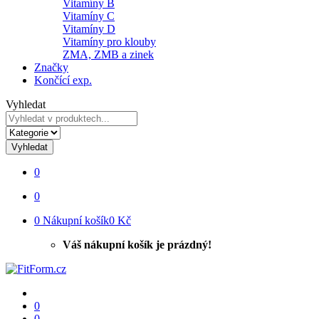
Vitamíny B
Vitamíny C
Vitamíny D
Vitamíny pro klouby
ZMA, ZMB a zinek
Značky
Končící exp.
Vyhledat
Vyhledat
0
0
0
Nákupní košík
0 Kč
Váš nákupní košík je prázdný!
0
0