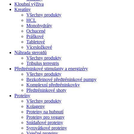
Kloubní výživa
Kreatíny
Všechny produkty
HCL
Monohydráty
Ochucené
Práškové
Tabletové
Vícesložkové
Náhrada steroidů
Všechny produkty
Tribulus terrestris
Předtréninkové stimulanty a energizéry
Všechny produkty
Bezkofeinové předtréninkové pumpy
Komplexní předtréninkovky
Předtréninkové shoty
Proteíny
Všechny produkty
Kolageny
Proteiny na hubnutí
Proteiny pro vegany
Snídaňové proteiny
Syrovátkové proteiny
Vaječné proteiny