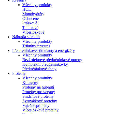
Kreatíny
Všechny produkty
HCL
Monohydráty
Ochucené
Práškové
Tabletové
Vícesložkové
Náhrada steroidů
Všechny produkty
Tribulus terrestris
Předtréninkové stimulanty a energizéry
Všechny produkty
Bezkofeinové předtréninkové pumpy
Komplexní předtréninkovky
Předtréninkové shoty
Proteíny
Všechny produkty
Kolageny
Proteiny na hubnutí
Proteiny pro vegany
Snídaňové proteiny
Syrovátkové proteiny
Vaječné proteiny
Vícesložkové proteiny