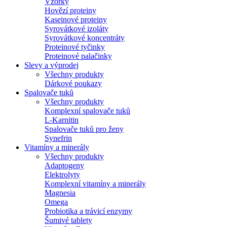
Vzorky
Hovězí proteiny
Kaseinové proteiny
Syrovátkové izoláty
Syrovátkové koncentráty
Proteinové tyčinky
Proteinové palačinky
Slevy a výprodej
Všechny produkty
Dárkové poukazy
Spalovače tuků
Všechny produkty
Komplexní spalovače tuků
L-Karnitin
Spalovače tuků pro ženy
Synefrin
Vitamíny a minerály
Všechny produkty
Adaptogeny
Elektrolyty
Komplexní vitamíny a minerály
Magnesia
Omega
Probiotika a trávicí enzymy
Šumivé tablety