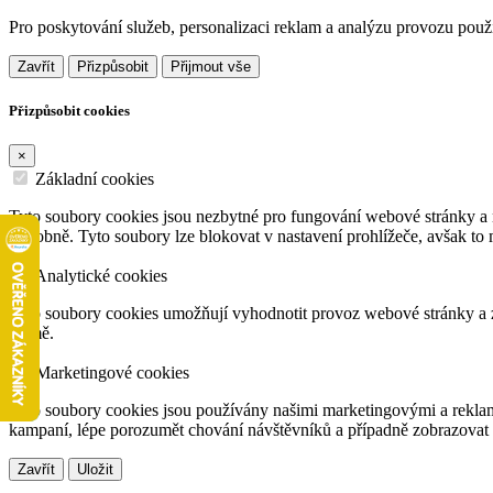
Pro poskytování služeb, personalizaci reklam a analýzu provozu pou
Zavřít
Přizpůsobit
Přijmout vše
Přizpůsobit cookies
×
Základní cookies
Tyto soubory cookies jsou nezbytné pro fungování webové stránky a n
podobně. Tyto soubory lze blokovat v nastavení prohlížeče, avšak to
Analytické cookies
Tyto soubory cookies umožňují vyhodnotit provoz webové stránky a zá
formě.
Marketingové cookies
Tyto soubory cookies jsou používány našimi marketingovými a reklam
kampaní, lépe porozumět chování návštěvníků a případně zobrazovat 
Zavřít
Uložit