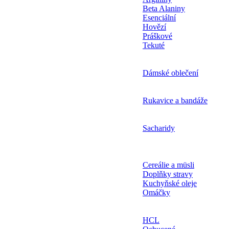
Beta Alaniny
Esenciální
Hovězí
Práškové
Tekuté
Dámské oblečení
Rukavice a bandáže
Sacharidy
Cereálie a müsli
Doplňky stravy
Kuchyňské oleje
Omáčky
HCL