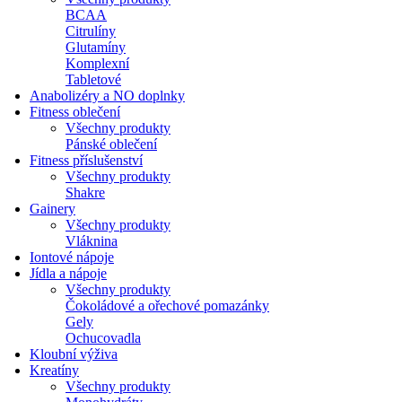
BCAA
Citrulíny
Glutamíny
Komplexní
Tabletové
Anabolizéry a NO doplnky
Fitness oblečení
Všechny produkty
Pánské oblečení
Fitness příslušenství
Všechny produkty
Shakre
Gainery
Všechny produkty
Vláknina
Iontové nápoje
Jídla a nápoje
Všechny produkty
Čokoládové a ořechové pomazánky
Gely
Ochucovadla
Kloubní výživa
Kreatíny
Všechny produkty