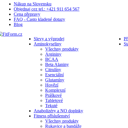
Nákup na Slovensku
Objednaj cez tel.: +421 911 654 567
Cena přepravy
FAQ - Často kladené dotazy
Blog
Slevy a výprodej
Př
Aminokyseliny
St
Všechny produkty
Argininy
BCAA
Beta Alaniny
Citrulíny
Esenciální
Glutamíny
Hovězí
Komplexní
Práškové
Tabletové
Tekuté
Anabolizéry a NO doplnky
Fitness příslušenství
Všechny produkty
Rukavice a bandáže