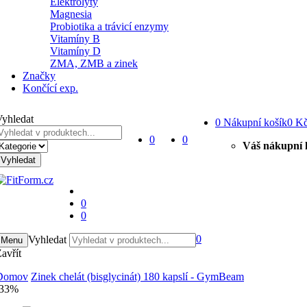
Elektrolyty
Magnesia
Probiotika a trávicí enzymy
Vitamíny B
Vitamíny D
ZMA, ZMB a zinek
Značky
Končící exp.
yhledat
0
Nákupní košík
0 K
0
0
Váš nákupní k
Vyhledat
0
0
0
Vyhledat
Menu
avřít
Domov
Zinek chelát (bisglycinát) 180 kapslí - GymBeam
-33%