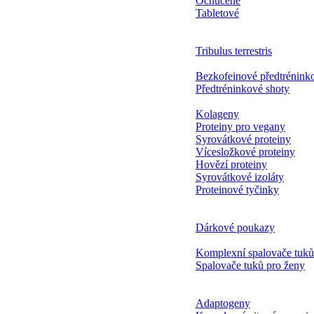
Ochucené
Tabletové
Tribulus terrestris
Bezkofeinové předtrénin
Předtréninkové shoty
Kolageny
Proteiny pro vegany
Syrovátkové proteiny
Vícesložkové proteiny
Hovězí proteiny
Syrovátkové izoláty
Proteinové tyčinky
Dárkové poukazy
Komplexní spalovače tuků
Spalovače tuků pro ženy
Adaptogeny