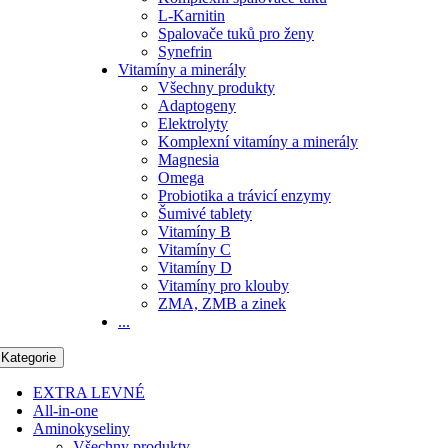
L-Karnitin
Spalovače tuků pro ženy
Synefrin
Vitamíny a minerály
Všechny produkty
Adaptogeny
Elektrolyty
Komplexní vitamíny a minerály
Magnesia
Omega
Probiotika a trávicí enzymy
Šumivé tablety
Vitamíny B
Vitamíny C
Vitamíny D
Vitamíny pro klouby
ZMA, ZMB a zinek
...
Kategorie
EXTRA LEVNÉ
All-in-one
Aminokyseliny
Všechny produkty