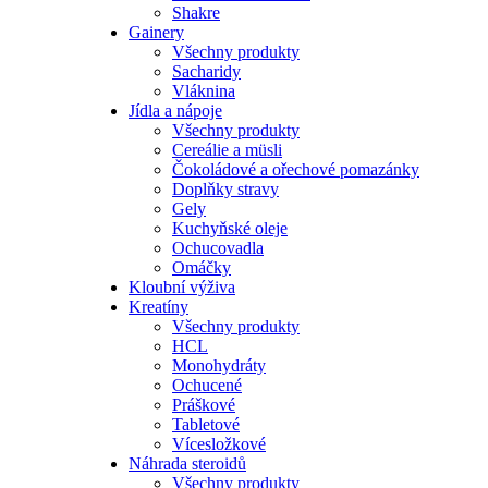
Shakre
Gainery
Všechny produkty
Sacharidy
Vláknina
Jídla a nápoje
Všechny produkty
Cereálie a müsli
Čokoládové a ořechové pomazánky
Doplňky stravy
Gely
Kuchyňské oleje
Ochucovadla
Omáčky
Kloubní výživa
Kreatíny
Všechny produkty
HCL
Monohydráty
Ochucené
Práškové
Tabletové
Vícesložkové
Náhrada steroidů
Všechny produkty