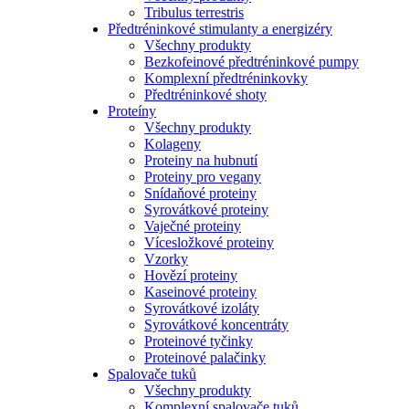
Tribulus terrestris
Předtréninkové stimulanty a energizéry
Všechny produkty
Bezkofeinové předtréninkové pumpy
Komplexní předtréninkovky
Předtréninkové shoty
Proteíny
Všechny produkty
Kolageny
Proteiny na hubnutí
Proteiny pro vegany
Snídaňové proteiny
Syrovátkové proteiny
Vaječné proteiny
Vícesložkové proteiny
Vzorky
Hovězí proteiny
Kaseinové proteiny
Syrovátkové izoláty
Syrovátkové koncentráty
Proteinové tyčinky
Proteinové palačinky
Spalovače tuků
Všechny produkty
Komplexní spalovače tuků