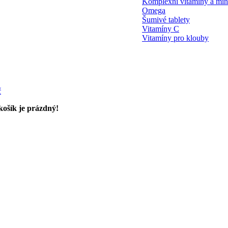
Komplexní vitamíny a min
Omega
Šumivé tablety
Vitamíny C
Vitamíny pro klouby
č
ošík je prázdný!