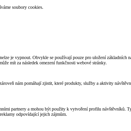
žíváme soubory cookies.
elze je vypnout. Obvykle se používají pouze pro uložení základních nas
 může mít za následek omezení funkčnosti webové stránky.
roveň nám pomáhají zjistit, které produkty, služby a aktivity návštěvn
ními partnery a mohou být použity k vytvoření profilu návštěvníků. T
reklamy odpovídající jejich zájmům.