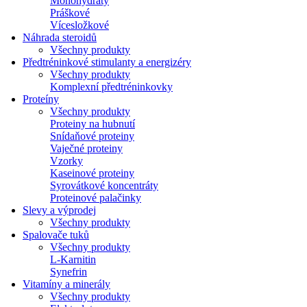
Monohydráty
Práškové
Vícesložkové
Náhrada steroidů
Všechny produkty
Předtréninkové stimulanty a energizéry
Všechny produkty
Komplexní předtréninkovky
Proteíny
Všechny produkty
Proteiny na hubnutí
Snídaňové proteiny
Vaječné proteiny
Vzorky
Kaseinové proteiny
Syrovátkové koncentráty
Proteinové palačinky
Slevy a výprodej
Všechny produkty
Spalovače tuků
Všechny produkty
L-Karnitin
Synefrin
Vitamíny a minerály
Všechny produkty