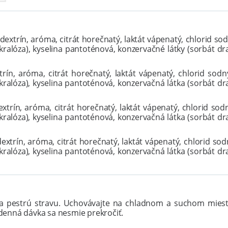
dextrín, aróma, citrát horečnatý, laktát vápenatý, chlorid sodn
kralóza), kyselina pantoténová, konzervačné látky (sorbát dra
rín, aróma, citrát horečnatý, laktát vápenatý, chlorid sodný,
kralóza), kyselina pantoténová, konzervačná látka (sorbát dra
xtrín, aróma, citrát horečnatý, laktát vápenatý, chlorid sodný
kralóza), kyselina pantoténová, konzervačná látka (sorbát dra
extrín, aróma, citrát horečnatý, laktát vápenatý, chlorid sodn
kralóza), kyselina pantoténová, konzervačná látka (sorbát dra
a pestrú stravu. Uchovávajte na chladnom a suchom mieste
enná dávka sa nesmie prekročiť.