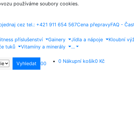
rovozu používáme soubory cookies.
bjednaj cez tel.: +421 911 654 567
Cena přepravy
FAQ - Čas
itness příslušenství
Gainery
Jídla a nápoje
Kloubní vý
če tuků
Vitamíny a minerály
...
0
Nákupní košík
0 Kč
Vyhledat
0
0