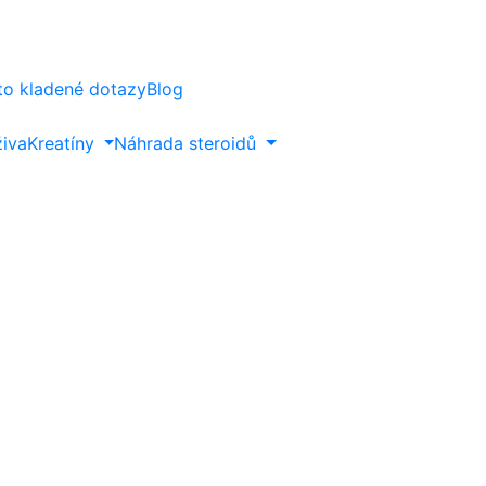
to kladené dotazy
Blog
živa
Kreatíny
Náhrada steroidů