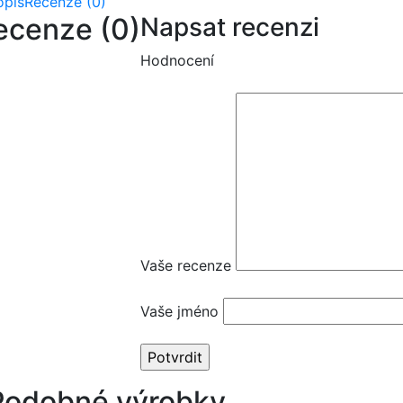
opis
Recenze (0)
ecenze (0)
Napsat recenzi
Hodnocení
Vaše recenze
Vaše jméno
Podobné výrobky