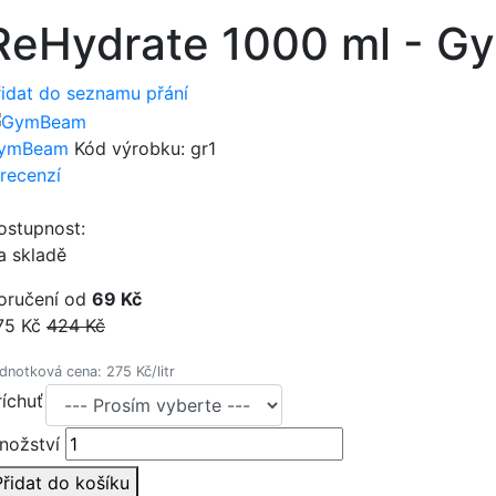
ReHydrate 1000 ml - 
řidat do seznamu přání
ymBeam
Kód výrobku:
gr1
 recenzí
ostupnost:
a skladě
oručení od
69 Kč
75 Kč
424 Kč
dnotková cena: 275 Kč/litr
ríchuť
nožství
Přidat do košíku