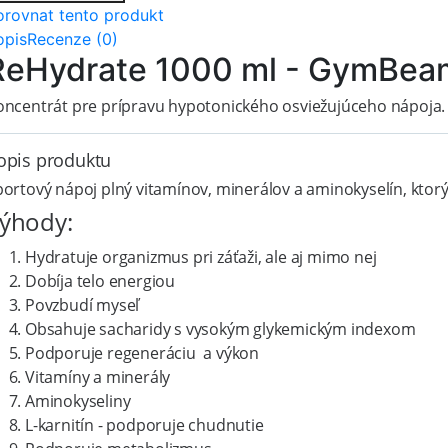
orovnat tento produkt
opis
Recenze (0)
ReHydrate 1000 ml - GymBea
oncentrát pre prípravu hypotonického osviežujúceho nápoja.
opis produktu
portový nápoj plný vitamínov, minerálov a aminokyselín, ktor
ýhody:
Hydratuje organizmus pri záťaži, ale aj mimo nej
Dobíja telo energiou
Povzbudí myseľ
Obsahuje sacharidy s vysokým glykemickým indexom
Podporuje regeneráciu a výkon
Vitamíny a minerály
Aminokyseliny
L-karnitín - podporuje chudnutie