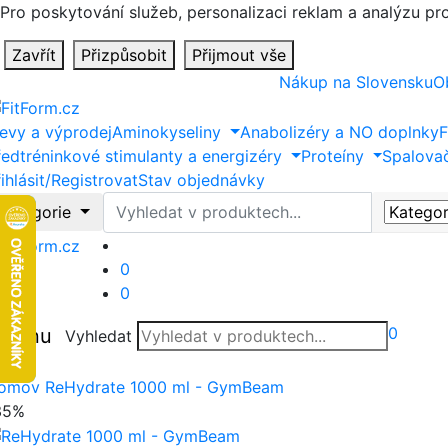
Pro poskytování služeb, personalizaci reklam a analýzu p
Zavřít
Přizpůsobit
Přijmout vše
Nákup na Slovensku
O
levy a výprodej
Aminokyseliny
Anabolizéry a NO doplnky
F
ředtréninkové stimulanty a energizéry
Proteíny
Spalova
ihlásit/Registrovat
Stav objednávky
Vyhledat
Kategorie
0
0
0
Menu
Vyhledat
vřít
omov
ReHydrate 1000 ml - GymBeam
35%