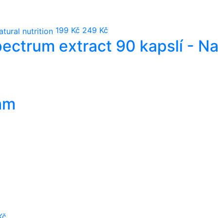
199 Kč
249 Kč
ectrum extract 90 kapslí - Nat
am
n
Kč