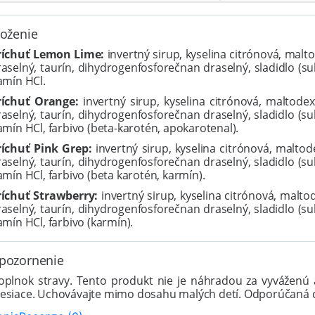
loženie
ríchuť Lemon Lime:
invertný sirup, kyselina citrónová, malto
aselný, taurín, dihydrogenfosforečnan draselný, sladidlo (su
amín HCl.
ríchuť Orange:
invertný sirup, kyselina citrónová, maltodext
aselný, taurín, dihydrogenfosforečnan draselný, sladidlo (su
amín HCl, farbivo (beta-karotén, apokarotenal).
ríchuť Pink Grep:
invertný sirup, kyselina citrónová, maltode
aselný, taurín, dihydrogenfosforečnan draselný, sladidlo (su
amín HCl, farbivo (beta karotén, karmín).
ríchuť Strawberry:
invertný sirup, kyselina citrónová, maltod
aselný, taurín, dihydrogenfosforečnan draselný, sladidlo (su
amín HCl, farbivo (karmín).
pozornenie
oplnok stravy. Tento produkt nie je náhradou za vyváženú 
esiace. Uchovávajte mimo dosahu malých detí. Odporúčaná d