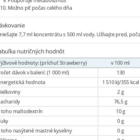
Podporuje metabolizmus
Možno piť počas celého dňa
ávkovanie
iešajte 7,7 ml koncentrátu s 500 ml vody. Užívajte pred, počas
abuľka nutričných hodnôt
ýživové hodnoty: (príchuť Strawberry)
v 100 ml
očet dávok v balení: (1 000 ml)
130
Energetická hodnota
1 510 kJ/355 kcal
ielkoviny
2 g
Sacharidy
76,5 g
 toho maltodextrín
10 g
Tuky
0 g
 toho nasýtené mastné kyseliny
0 g