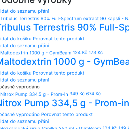
řidat do seznamu přání
ribulus Terrestris 90% Full-Sp
řidat do košíku
Porovnat tento produkt
řidat do seznamu přání
124 Kč
173 Kč
Maltodextrin 1000 g - GymBe
řidat do košíku
Porovnat tento produkt
řidat do seznamu přání
očasně vyprodáno
349 Kč
674 Kč
Nitrox Pump 334,5 g - Prom-i
očasně vyprodáno
Porovnat tento produkt
řidat do seznamu přání
124 Kč
149 