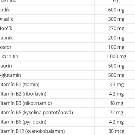
láknina
0 g
odík
600 mg
raslík
300 mg
orčík
270 mg
Vápnik
200 mg
osfor
100 mg
-karnitín
1 000 mg
aurín
500 mg
-glutamín
500 mg
itamín B1 (tiamín)
3,3 mg
itamín B2 (riboflavín)
4,2 mg
itamín B3 (nikotínamid)
48 mg
itamín B5 (kyselina pantoténová)
72 mg
itamín B6 (pyridoxín)
4,2 mg
itamín B12 (kyanokobalamín)
30 mcg