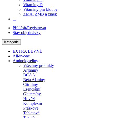
Vitamíny D
Vitamíny pro klouby
ZMA, ZMB a zinek
...
Přihlásit/Registrovat
Stav objednávky
Kategorie
EXTRA LEVNÉ
All-in-one
Aminokyseliny
Všechny produkty
Argininy
BCAA
Beta Alaniny
Citrulíny
Esenciální
Glutamíny
Hovězí
Komplexní
Práškové
Tabletové
Tekuté