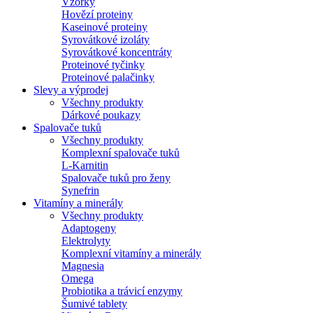
Vzorky
Hovězí proteiny
Kaseinové proteiny
Syrovátkové izoláty
Syrovátkové koncentráty
Proteinové tyčinky
Proteinové palačinky
Slevy a výprodej
Všechny produkty
Dárkové poukazy
Spalovače tuků
Všechny produkty
Komplexní spalovače tuků
L-Karnitin
Spalovače tuků pro ženy
Synefrin
Vitamíny a minerály
Všechny produkty
Adaptogeny
Elektrolyty
Komplexní vitamíny a minerály
Magnesia
Omega
Probiotika a trávicí enzymy
Šumivé tablety