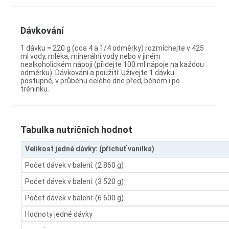
Dávkování
1 dávku = 220 g (cca 4 a 1/4 odměrky) rozmíchejte v 425
ml vody, mléka, minerální vody nebo v jiném
nealkoholickém nápoji (přidejte 100 ml nápoje na každou
odměrku). Dávkování a použití: Užívejte 1 dávku
postupně, v průběhu celého dne před, během i po
tréninku.
Tabulka nutričních hodnot
Velikost jedné dávky: (příchuť vanilka)
Počet dávek v balení: (2 860 g)
Počet dávek v balení: (3 520 g)
Počet dávek v balení: (6 600 g)
Hodnoty jedné dávky