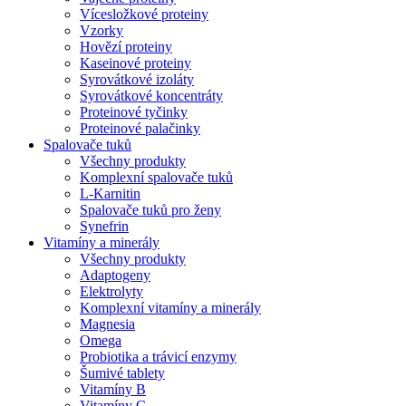
Vícesložkové proteiny
Vzorky
Hovězí proteiny
Kaseinové proteiny
Syrovátkové izoláty
Syrovátkové koncentráty
Proteinové tyčinky
Proteinové palačinky
Spalovače tuků
Všechny produkty
Komplexní spalovače tuků
L-Karnitin
Spalovače tuků pro ženy
Synefrin
Vitamíny a minerály
Všechny produkty
Adaptogeny
Elektrolyty
Komplexní vitamíny a minerály
Magnesia
Omega
Probiotika a trávicí enzymy
Šumivé tablety
Vitamíny B
Vitamíny C