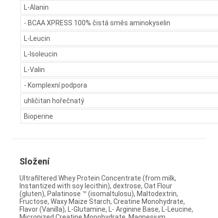
L-Alanin
- BCAA XPRESS 100% čistá směs aminokyselin
L-Leucin
L-Isoleucin
L-Valin
- Komplexní podpora
uhličitan hořečnatý
Bioperine
Složení
Ultrafiltered Whey Protein Concentrate (from milk,
Instantized with soy lecithin), dextrose, Oat Flour
(gluten), Palatinose ™ (isomaltulosu), Maltodextrin,
Fructose, Waxy Maize Starch, Creatine Monohydrate,
Flavor (Vanilla), L-Glutamine, L- Arginine Base, L-Leucine,
Micronized Creatine Monohydrate, Magnesium