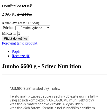
Doručení od
69 Kč
2 095 Kč
2 724 Kč
Jednotková cena: 317 Kč/kg
Príchuť
Množství
Přidat do košíku
Porovnat tento produkt
Popis
Recenze (0)
Jumbo 6600 g - Scitec Nutrition
"JUMBO SIZE" anabolický matrix.
Tento matrix zabezpečuje všechny důležité účinné látky
v nejlepších komplexech. CREA-BOMB multi-vektorový
kreatinový matrix přidává k rovnici 6 vyvinutých
kreatinových forem. Kreatin je nejúčinnějším doplňkem