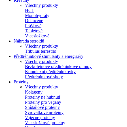
Kreatíny
Všechny produkty
HCL
Monohydráty
Ochucené
Práškové
Tabletové
Vícesložkové
Náhrada steroidů
Všechny produkty
Tribulus terrestris
Předtréninkové stimulanty a energizéry
Všechny produkty
Bezkofeinové předtréninkové pumpy
Komplexní předtréninkovky
Předtréninkové shoty
Proteíny
Všechny produkty
Kolageny
Proteiny na hubnutí
Proteiny pro vegany
Snídaňové proteiny
Syrovátkové proteiny
Vaječné proteiny
Vícesložkové proteiny