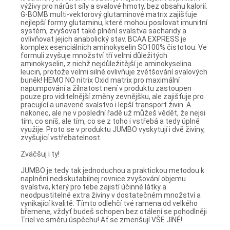
výživy pro nárůst síly a svalové hmoty, bez obsahu kalorií.
G-BOMB multi-vektorový glutaminové matrix zajišťuje
nejlepší formy glutaminu, které mohou posilovat imunitní
systém, zvyšovat také plnění svalstva sacharidy a
ovlivňovat jejich anabolický stav. BCAA EXPRESS je
komplex esenciálních aminokyselin SO100% čistotou. Ve
formuli zvyšuje množství tří velmi důležitých
aminokyselin, z nichž nejdůležitější je aminokyselina
leucin, protože velmi silně ovlivňuje zvětšování svalových
buněk! HEMO NO nitrix Oxid matrix pro maximální
napumpování a žilnatost není v produktu zastoupen
pouze pro viditelnější změny zevnějšku, ale zajišťuje pro
pracující a unavené svalstvo i lepší transport živin. A
nakonec, ale ne v poslední řadě už můžeš vědět, že nejsi
tím, co sníš, ale tím, co se z toho i vstřebá a tedy úplně
využije. Proto se v produktu JUMBO vyskytují i dvě živiny,
zvyšující vstřebatelnost.
Zväčšuj i ty!
JUMBO je tedy tak jednoduchou a praktickou metodou k
naplnění nediskutabilnej rovnice zvyšování objemu
svalstva, který pro tebe zajistí účinné látky a
neodpustitelné extra živiny v dostatečném množství a
vynikající kvalitě. Tímto odlehčí tvé ramena od velkého
břemene, vždyť budeš schopen bez otálení se pohodlněji
Triel ve směru úspěchu! Ať se zmenšují VŠE JINÉ!