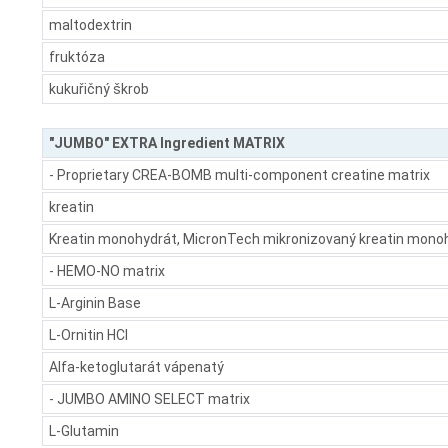
maltodextrin
fruktóza
kukuřičný škrob
"JUMBO" EXTRA Ingredient MATRIX
- Proprietary CREA-BOMB multi-component creatine matrix
kreatin
Kreatin monohydrát, MicronTech mikronizovaný kreatin monohydr
- HEMO-NO matrix
L-Arginin Base
L-Ornitin HCI
Alfa-ketoglutarát vápenatý
- JUMBO AMINO SELECT matrix
L-Glutamin