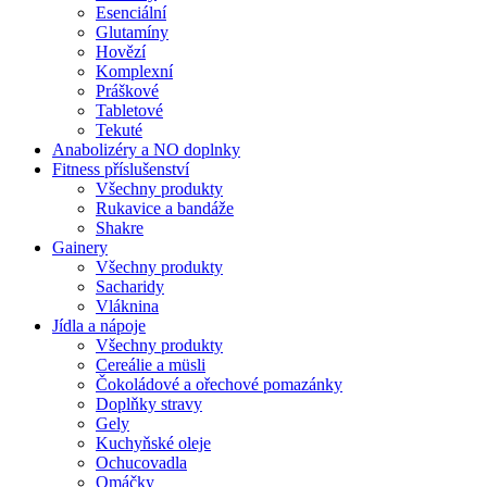
Esenciální
Glutamíny
Hovězí
Komplexní
Práškové
Tabletové
Tekuté
Anabolizéry a NO doplnky
Fitness příslušenství
Všechny produkty
Rukavice a bandáže
Shakre
Gainery
Všechny produkty
Sacharidy
Vláknina
Jídla a nápoje
Všechny produkty
Cereálie a müsli
Čokoládové a ořechové pomazánky
Doplňky stravy
Gely
Kuchyňské oleje
Ochucovadla
Omáčky