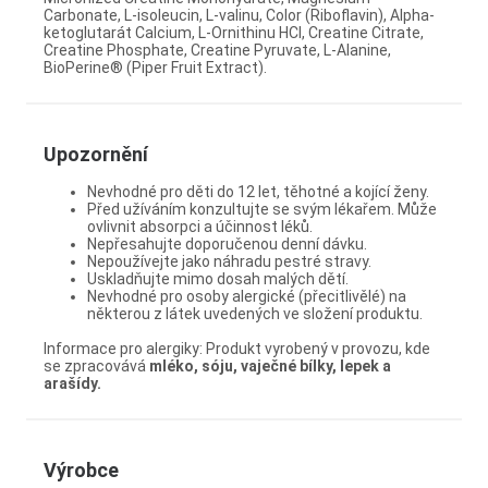
Carbonate, L-isoleucin, L-valinu, Color (Riboflavin), Alpha-
ketoglutarát Calcium, L-Ornithinu HCl, Creatine Citrate,
Creatine Phosphate, Creatine Pyruvate, L-Alanine,
BioPerine® (Piper Fruit Extract).
Upozornění
Nevhodné pro děti do 12 let, těhotné a kojící ženy.
Před užíváním konzultujte se svým lékařem. Může
ovlivnit absorpci a účinnost léků.
Nepřesahujte doporučenou denní dávku.
Nepoužívejte jako náhradu pestré stravy.
Uskladňujte mimo dosah malých dětí.
Nevhodné pro osoby alergické (přecitlivělé) na
některou z látek uvedených ve složení produktu.
Informace pro alergiky: Produkt vyrobený v provozu, kde
se zpracovává
mléko, sóju, vaječné bílky, lepek a
arašídy.
Výrobce