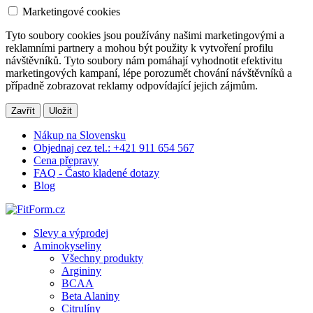
Marketingové cookies
Tyto soubory cookies jsou používány našimi marketingovými a
reklamními partnery a mohou být použity k vytvoření profilu
návštěvníků. Tyto soubory nám pomáhají vyhodnotit efektivitu
marketingových kampaní, lépe porozumět chování návštěvníků a
případně zobrazovat reklamy odpovídající jejich zájmům.
Zavřít
Uložit
Nákup na Slovensku
Objednaj cez tel.: +421 911 654 567
Cena přepravy
FAQ - Často kladené dotazy
Blog
Slevy a výprodej
Aminokyseliny
Všechny produkty
Argininy
BCAA
Beta Alaniny
Citrulíny