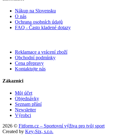
Nákup na Slovensku
O nás
Ochrana osobních údajů
FAQ - Často kladené dotazy
Reklamace a vrácení zboží
Obchodní podmínky
Cena přepravy
Kontaktujte nás
Zákazníci
Můj účet
Objednávky
Seznam přání
Newsletter
Výrobci
2026 ©
Fitform.cz – Sportovní výživa pro tvůj sport
Created by
Key-Six, s.r.o.