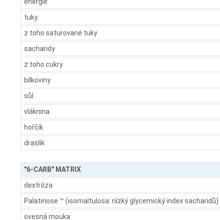
energie
tuky
z toho saturované tuky
sacharidy
z toho cukry
bílkoviny
sůl
vláknina
hořčík
draslík
"6-CARB" MATRIX
dextróza
Palatinose ™ (isomaltulosa: nízký glycemický index sacharidů)
ovesná mouka