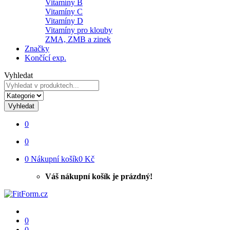
Vitamíny B
Vitamíny C
Vitamíny D
Vitamíny pro klouby
ZMA, ZMB a zinek
Značky
Končící exp.
Vyhledat
Vyhledat
0
0
0
Nákupní košík
0 Kč
Váš nákupní košík je prázdný!
0
0