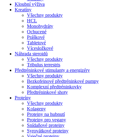
Kloubní výživa
Kreatíny
Všechny produkty
HCL
Monohydráty
Ochucené
Práškové
Tabletové
Vícesložkové
Náhrada steroidů
Všechny produkty
Tribulus terrestris
Předtréninkové stimulanty a energizéry
Všechny produkty
Bezkofeinové předtréninkové pumpy
Komplexní předtréninkovky
Předtréninkové shoty
Proteíny
Všechny produkty
Kolageny
Proteiny na hubnutí
Proteiny pro vegany
Snídaňové proteiny
Syrovátkové proteiny
Vaječné proteiny