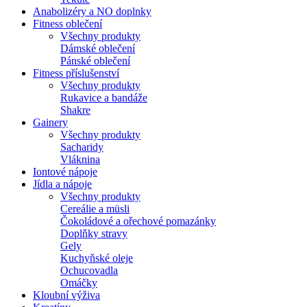
Anabolizéry a NO doplnky
Fitness oblečení
Všechny produkty
Dámské oblečení
Pánské oblečení
Fitness příslušenství
Všechny produkty
Rukavice a bandáže
Shakre
Gainery
Všechny produkty
Sacharidy
Vláknina
Iontové nápoje
Jídla a nápoje
Všechny produkty
Cereálie a müsli
Čokoládové a ořechové pomazánky
Doplňky stravy
Gely
Kuchyňské oleje
Ochucovadla
Omáčky
Kloubní výživa