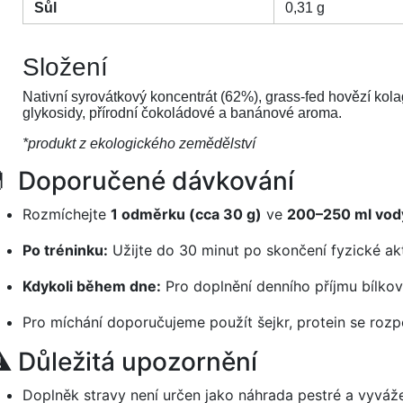
Sůl
0,31 g
Složení
Nativní syrovátkový koncentrát (62%), grass-fed hovězí kola
glykosidy, přírodní čokoládové a banánové aroma.
*produkt z ekologického zemědělství
 Doporučené dávkování
Rozmíchejte
1 odměrku (cca 30 g)
ve
200–250 ml vod
Po tréninku:
Užijte do 30 minut po skončení fyzické akt
Kdykoli během dne:
Pro doplnění denního příjmu bílkov
Pro míchání doporučujeme použít šejkr, protein se rozp
️ Důležitá upozornění
Doplněk stravy není určen jako náhrada pestré a vyváže