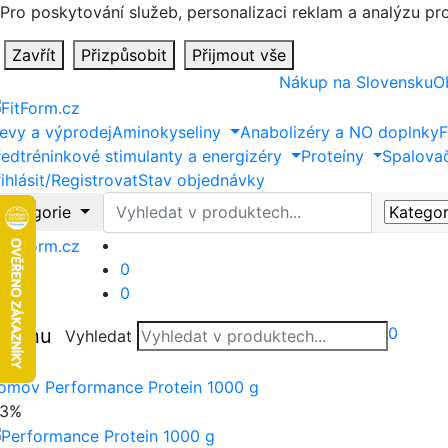
Pro poskytování služeb, personalizaci reklam a analýzu p
Zavřít
Přizpůsobit
Přijmout vše
Nákup na Slovensku
O
levy a výprodej
Aminokyseliny
Anabolizéry a NO doplnky
F
ředtréninkové stimulanty a energizéry
Proteíny
Spalova
ihlásit/Registrovat
Stav objednávky
Vyhledat
Kategorie
0
0
0
Menu
Vyhledat
vřít
omov
Performance Protein 1000 g
13%