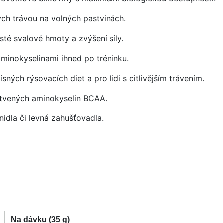
h trávou na volných pastvinách.
sté svalové hmoty a zvýšení síly.
minokyselinami ihned po tréninku.
sných rýsovacích diet a pro lidi s citlivějším trávením.
tvených aminokyselin BCAA.
idla či levná zahušťovadla.
Na dávku (35 g)