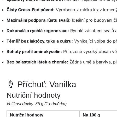
Čistý Grass-Fed původ:
Vyrobeno z mléka krav krmenýc
Maximální podpora růstu svalů:
Ideální pro budování či
Dokonalá a rychlá regenerace:
Rychlé zásobení svalů a
Téměř bez laktózy, tuku a cukru:
Vynikající volba do pří
Bohatý profil aminokyselin:
Přirozeně vysoký obsah vě
Bez balastních látek a chemie:
Žádná umělá barviva, pln
🍦 Příchuť: Vanilka
Nutriční hodnoty
Velikost dávky: 35 g (1 odměrka)
Nutriční hodnoty
Na 100 g