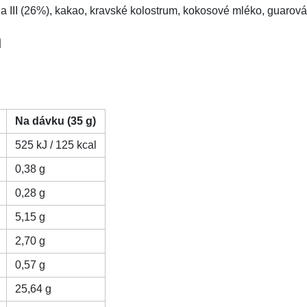
a III (26%), kakao, kravské kolostrum, kokosové mléko, guarová g
n
Na dávku (35 g)
525 kJ / 125 kcal
0,38 g
0,28 g
5,15 g
2,70 g
0,57 g
25,64 g