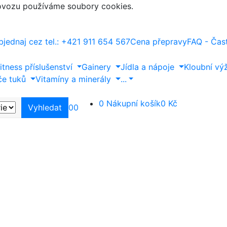
rovozu používáme soubory cookies.
bjednaj cez tel.: +421 911 654 567
Cena přepravy
FAQ - Čas
itness příslušenství
Gainery
Jídla a nápoje
Kloubní vý
če tuků
Vitamíny a minerály
...
0
Nákupní košík
0 Kč
Vyhledat
0
0