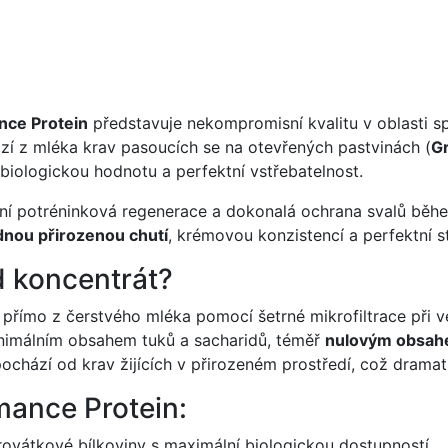
nce Protein
představuje nekompromisní kvalitu v oblasti s
ází z mléka krav pasoucích se na otevřených pastvinách (
G
biologickou hodnotu a perfektní vstřebatelnost.
ní potréninková regenerace a dokonalá ochrana svalů během
dnou přirozenou chutí
, krémovou konzistencí a perfektní s
d koncentrát?
 přímo z čerstvého mléka pomocí šetrné mikrofiltrace při v
minimálním obsahem tuků a sacharidů, téměř
nulovým obsah
ochází od krav žijících v přirozeném prostředí, což dramat
mance Protein:
rovátkové bílkoviny s maximální biologickou dostupností.