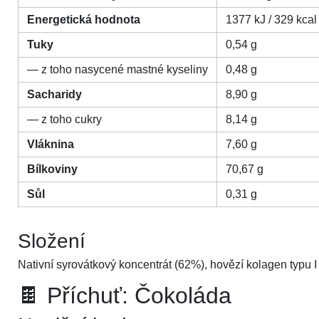
Energetická hodnota
1377 kJ / 329 kcal
Tuky
0,54 g
— z toho nasycené mastné kyseliny
0,48 g
Sacharidy
8,90 g
— z toho cukry
8,14 g
Vláknina
7,60 g
Bílkoviny
70,67 g
Sůl
0,31 g
Složení
Nativní syrovátkový koncentrát (62%), hovězí kolagen typu I 
🍫 Příchuť: Čokoláda