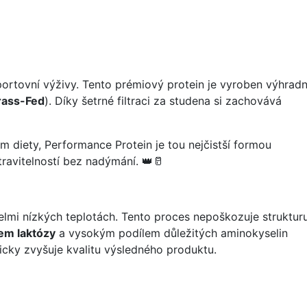
portovní výživy. Tento prémiový protein je vyroben výhrad
rass-Fed
). Díky šetrné filtraci za studena si zachovává
 diety, Performance Protein je tou nejčistší formou
travitelností bez nadýmání. 👑🥛
elmi nízkých teplotách. Tento proces nepoškozuje struktur
em laktózy
a vysokým podílem důležitých aminokyselin
icky zvyšuje kvalitu výsledného produktu.