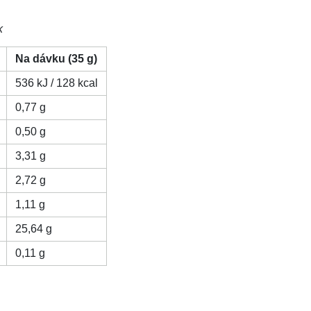
k
Na dávku (35 g)
536 kJ / 128 kcal
0,77 g
0,50 g
3,31 g
2,72 g
1,11 g
25,64 g
0,11 g