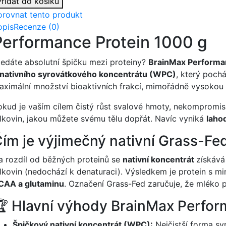
Přidat do košíku
orovnat tento produkt
opis
Recenze (0)
Performance Protein 1000 g
ledáte absolutní špičku mezi proteiny?
BrainMax Performa
nativního syrovátkového koncentrátu (WPC)
, který poch
aximální množství bioaktivních frakcí, mimořádně vysokou 
okud je vaším cílem čistý růst svalové hmoty, nekompromis
ílkovin, jakou můžete svému tělu dopřát. Navíc vyniká
laho
ím je výjimečný nativní Grass-Fe
a rozdíl od běžných proteinů se
nativní koncentrát
získává
ílkovin (nedochází k denaturaci). Výsledkem je protein s 
CAA a glutaminu
. Označení Grass-Fed zaručuje, že mléko p
 Hlavní výhody BrainMax Perfor
Špičkový nativní koncentrát (WPC):
Nejčistší forma sy