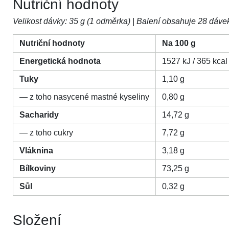
Nutriční hodnoty
Velikost dávky: 35 g (1 odměrka) | Balení obsahuje 28 dáve
Nutriční hodnoty
Na 100 g
Energetická hodnota
1527 kJ / 365 kcal
Tuky
1,10 g
— z toho nasycené mastné kyseliny
0,80 g
Sacharidy
14,72 g
— z toho cukry
7,72 g
Vláknina
3,18 g
Bílkoviny
73,25 g
Sůl
0,32 g
Složení