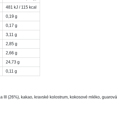
481 kJ / 115 kcal
0,19 g
0,17 g
3,11 g
2,85 g
2,66 g
24,73 g
0,11 g
a III (26%), kakao, kravské kolostrum, kokosové mléko, guarová g