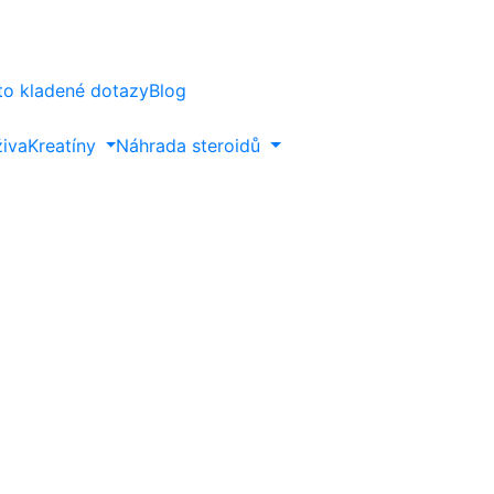
to kladené dotazy
Blog
živa
Kreatíny
Náhrada steroidů