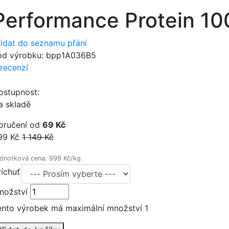
Performance Protein 10
řidat do seznamu přání
ód výrobku:
bpp1A036B5
 recenzí
ostupnost:
a skladě
oručení od
69 Kč
99 Kč
1 149 Kč
dnotková cena: 999 Kč/kg
ríchuť
nožství
ento výrobek má maximální množství 1