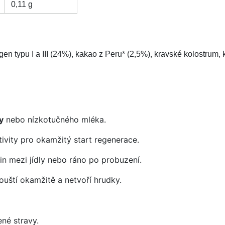
0,11 g
gen typu I a III (24%), kakao z Peru* (2,5%), kravské kolostrum,
y
nebo nízkotučného mléka.
ivity pro okamžitý start regenerace.
in mezi jídly nebo ráno po probuzení.
ouští okamžitě a netvoří hrudky.
né stravy.