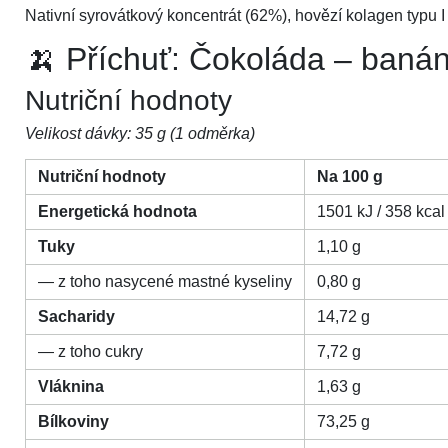
Nativní syrovátkový koncentrát (62%), hovězí kolagen typu I 
🍌 Příchuť: Čokoláda – baná
Nutriční hodnoty
Velikost dávky: 35 g (1 odměrka)
Nutriční hodnoty
Na 100 g
Energetická hodnota
1501 kJ / 358 kcal
Tuky
1,10 g
— z toho nasycené mastné kyseliny
0,80 g
Sacharidy
14,72 g
— z toho cukry
7,72 g
Vláknina
1,63 g
Bílkoviny
73,25 g