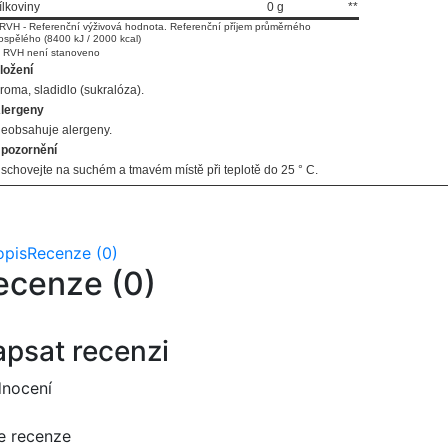
ílkoviny
0 g
**
 RVH - Referenční výživová hodnota. Referenční příjem průměrného
ospělého (8400 kJ / 2000 kcal)
* RVH není stanoveno
ložení
roma, sladidlo (sukralóza).
lergeny
eobsahuje alergeny.
pozornění
schovejte na suchém a tmavém místě při teplotě do 25 ° C.
opis
Recenze (0)
ecenze (0)
psat recenzi
nocení
e recenze