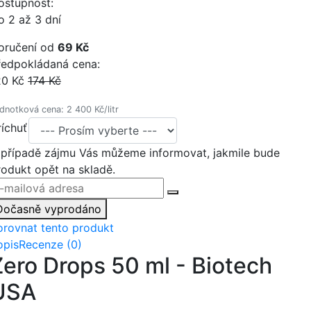
ostupnost:
o 2 až 3 dní
oručení od
69 Kč
ředpokládaná cena:
20 Kč
174 Kč
dnotková cena: 2 400 Kč/litr
ríchuť
 případě zájmu Vás můžeme informovat, jakmile bude
rodukt opět na skladě.
Dočasně vyprodáno
orovnat tento produkt
opis
Recenze (0)
Zero Drops 50 ml - Biotech
USA