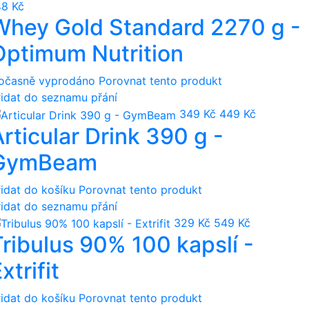
48 Kč
Whey Gold Standard 2270 g -
Optimum Nutrition
očasně vyprodáno
Porovnat tento produkt
řidat do seznamu přání
349 Kč
449 Kč
rticular Drink 390 g -
GymBeam
řidat do košíku
Porovnat tento produkt
řidat do seznamu přání
329 Kč
549 Kč
Tribulus 90% 100 kapslí -
xtrifit
řidat do košíku
Porovnat tento produkt