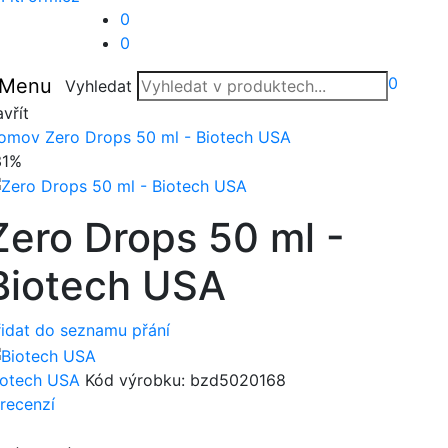
0
0
0
Menu
Vyhledat
vřít
omov
Zero Drops 50 ml - Biotech USA
31%
Zero Drops 50 ml -
Biotech USA
řidat do seznamu přání
iotech USA
Kód výrobku:
bzd5020168
 recenzí