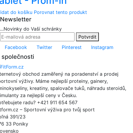
ablet - Prom-in
řidat do košíku
Porovnat tento produkt
Newsletter
...Novinky do Vaší schránky
Potvrdit
Facebook
Twitter
Pinterest
Instagram
 společnosti
nternetový obchod zaměřený na poradenství a prodej
portovní výživy. Máme nejlepší proteiny, gainery,
minokyseliny, kreatiny, spalovače tuků, náhradu steroidů,
timulanty za nejlepší ceny v Česku.
otřebujete radu?
+421 911 654 567
itform.cz – Sportovní výživa pro tvůj sport
oľná 391/23
76 33 Poniky
lovensko