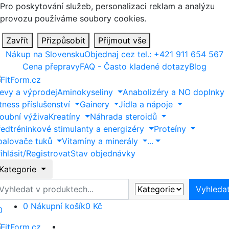
Pro poskytování služeb, personalizaci reklam a analýzu
provozu používáme soubory cookies.
Zavřít
Přizpůsobit
Přijmout vše
Nákup na Slovensku
Objednaj cez tel.: +421 911 654 567
Cena přepravy
FAQ - Často kladené dotazy
Blog
levy a výprodej
Aminokyseliny
Anabolizéry a NO doplnky
tness příslušenství
Gainery
Jídla a nápoje
loubní výživa
Kreatíny
Náhrada steroidů
ředtréninkové stimulanty a energizéry
Proteíny
palovače tuků
Vitamíny a minerály
...
ihlásit/Registrovat
Stav objednávky
Kategorie
yhledat
Vyhleda
0
Nákupní košík
0 Kč
0