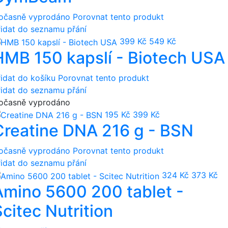
očasně vyprodáno
Porovnat tento produkt
řidat do seznamu přání
399 Kč
549 Kč
HMB 150 kapslí - Biotech USA
řidat do košíku
Porovnat tento produkt
řidat do seznamu přání
očasně vyprodáno
195 Kč
399 Kč
Creatine DNA 216 g - BSN
očasně vyprodáno
Porovnat tento produkt
řidat do seznamu přání
324 Kč
373 Kč
Amino 5600 200 tablet -
citec Nutrition