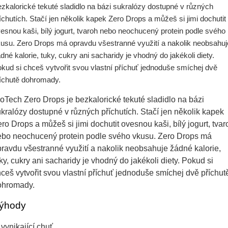
zkalorické tekuté sladidlo na bázi sukralózy dostupné v různých
íchutích. Stačí jen několik kapek Zero Drops a můžeš si jimi dochutit
esnou kaši, bílý jogurt, tvaroh nebo neochucený protein podle svého
usu. Zero Drops má opravdu všestranné využití a nakolik neobsahuj
dné kalorie, tuky, cukry ani sacharidy je vhodný do jakékoli diety.
kud si chceš vytvořit svou vlastní příchuť jednoduše smíchej dvě
íchutě dohromady.
oTech Zero Drops je bezkalorické tekuté sladidlo na bázi
kralózy dostupné v různých příchutích. Stačí jen několik kapek
ro Drops a můžeš si jimi dochutit ovesnou kaši, bílý jogurt, tvar
ebo neochucený protein podle svého vkusu. Zero Drops má
ravdu všestranné využití a nakolik neobsahuje žádné kalorie,
ky, cukry ani sacharidy je vhodný do jakékoli diety. Pokud si
ceš vytvořit svou vlastní příchuť jednoduše smíchej dvě příchut
ohromady.
ýhody
vynikající chuť