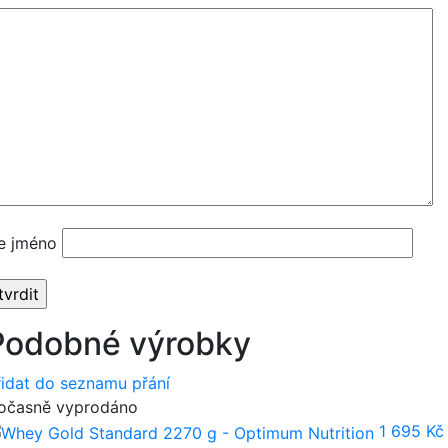
e jméno
Podobné výrobky
řidat do seznamu přání
očasně vyprodáno
1 695 Kč