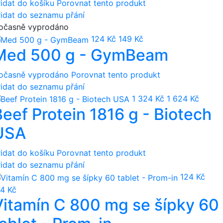
řidat do košíku
Porovnat tento produkt
řidat do seznamu přání
očasně vyprodáno
124 Kč
149 Kč
Med 500 g - GymBeam
očasně vyprodáno
Porovnat tento produkt
řidat do seznamu přání
1 324 Kč
1 624 Kč
Beef Protein 1816 g - Biotech
USA
řidat do košíku
Porovnat tento produkt
řidat do seznamu přání
124 Kč
74 Kč
Vitamín C 800 mg se šípky 60