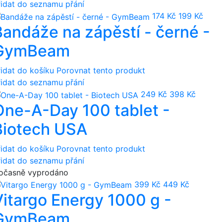
řidat do seznamu přání
174 Kč
199 Kč
Bandáže na zápěstí - černé -
GymBeam
řidat do košíku
Porovnat tento produkt
řidat do seznamu přání
249 Kč
398 Kč
One-A-Day 100 tablet -
Biotech USA
řidat do košíku
Porovnat tento produkt
řidat do seznamu přání
očasně vyprodáno
399 Kč
449 Kč
Vitargo Energy 1000 g -
GymBeam