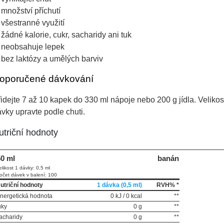
množství příchutí
všestranné využití
žádné kalorie, cukr, sacharidy ani tuk
neobsahuje lepek
bez laktózy a umělých barviv
oporučené dávkování
idejte 7 až 10 kapek do 330 ml nápoje nebo 200 g jídla. Velikos
vky upravte podle chuti.
utriční hodnoty
0 ml
banán
elikost 1 dávky: 0,5 ml
očet dávek v balení: 100
utriční hodnoty
1 dávka (0,5 ml)
RVH% *
nergetická hodnota
0 kJ / 0 kcal
**
uky
0 g
**
acharidy
0 g
**