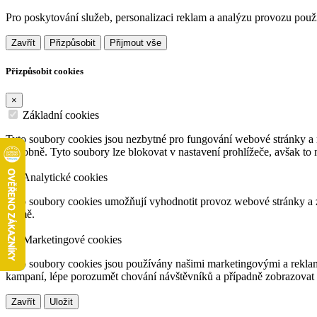
Pro poskytování služeb, personalizaci reklam a analýzu provozu pou
Zavřít
Přizpůsobit
Přijmout vše
Přizpůsobit cookies
×
Základní cookies
Tyto soubory cookies jsou nezbytné pro fungování webové stránky a n
podobně. Tyto soubory lze blokovat v nastavení prohlížeče, avšak to
Analytické cookies
Tyto soubory cookies umožňují vyhodnotit provoz webové stránky a zá
formě.
Marketingové cookies
Tyto soubory cookies jsou používány našimi marketingovými a reklam
kampaní, lépe porozumět chování návštěvníků a případně zobrazovat 
Zavřít
Uložit