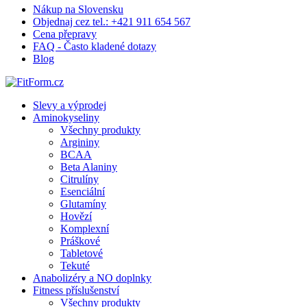
Nákup na Slovensku
Objednaj cez tel.: +421 911 654 567
Cena přepravy
FAQ - Často kladené dotazy
Blog
Slevy a výprodej
Aminokyseliny
Všechny produkty
Argininy
BCAA
Beta Alaniny
Citrulíny
Esenciální
Glutamíny
Hovězí
Komplexní
Práškové
Tabletové
Tekuté
Anabolizéry a NO doplnky
Fitness příslušenství
Všechny produkty