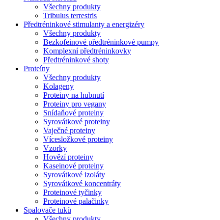
Všechny produkty
Tribulus terrestris
Předtréninkové stimulanty a energizéry
Všechny produkty
Bezkofeinové předtréninkové pumpy
Komplexní předtréninkovky
Předtréninkové shoty
Proteíny
Všechny produkty
Kolageny
Proteiny na hubnutí
Proteiny pro vegany
Snídaňové proteiny
Syrovátkové proteiny
Vaječné proteiny
Vícesložkové proteiny
Vzorky
Hovězí proteiny
Kaseinové proteiny
Syrovátkové izoláty
Syrovátkové koncentráty
Proteinové tyčinky
Proteinové palačinky
Spalovače tuků
Všechny produkty