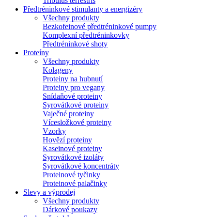
Tribulus terrestris
Předtréninkové stimulanty a energizéry
Všechny produkty
Bezkofeinové předtréninkové pumpy
Komplexní předtréninkovky
Předtréninkové shoty
Proteíny
Všechny produkty
Kolageny
Proteiny na hubnutí
Proteiny pro vegany
Snídaňové proteiny
Syrovátkové proteiny
Vaječné proteiny
Vícesložkové proteiny
Vzorky
Hovězí proteiny
Kaseinové proteiny
Syrovátkové izoláty
Syrovátkové koncentráty
Proteinové tyčinky
Proteinové palačinky
Slevy a výprodej
Všechny produkty
Dárkové poukazy