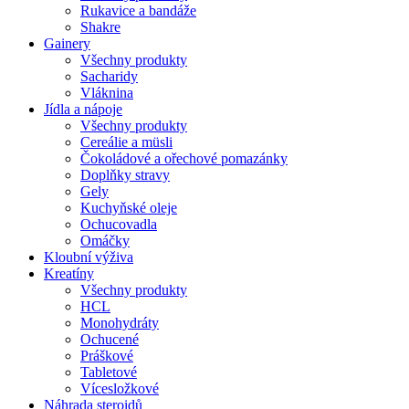
Rukavice a bandáže
Shakre
Gainery
Všechny produkty
Sacharidy
Vláknina
Jídla a nápoje
Všechny produkty
Cereálie a müsli
Čokoládové a ořechové pomazánky
Doplňky stravy
Gely
Kuchyňské oleje
Ochucovadla
Omáčky
Kloubní výživa
Kreatíny
Všechny produkty
HCL
Monohydráty
Ochucené
Práškové
Tabletové
Vícesložkové
Náhrada steroidů