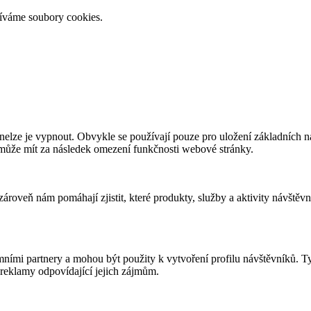
žíváme soubory cookies.
elze je vypnout. Obvykle se používají pouze pro uložení základních nas
 může mít za následek omezení funkčnosti webové stránky.
roveň nám pomáhají zjistit, které produkty, služby a aktivity návštěvn
ními partnery a mohou být použity k vytvoření profilu návštěvníků. T
reklamy odpovídající jejich zájmům.