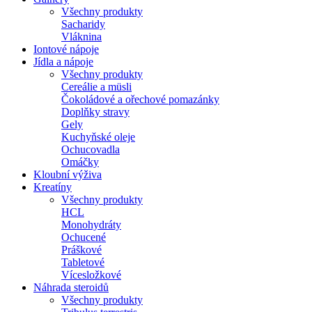
Všechny produkty
Sacharidy
Vláknina
Iontové nápoje
Jídla a nápoje
Všechny produkty
Cereálie a müsli
Čokoládové a ořechové pomazánky
Doplňky stravy
Gely
Kuchyňské oleje
Ochucovadla
Omáčky
Kloubní výživa
Kreatíny
Všechny produkty
HCL
Monohydráty
Ochucené
Práškové
Tabletové
Vícesložkové
Náhrada steroidů
Všechny produkty