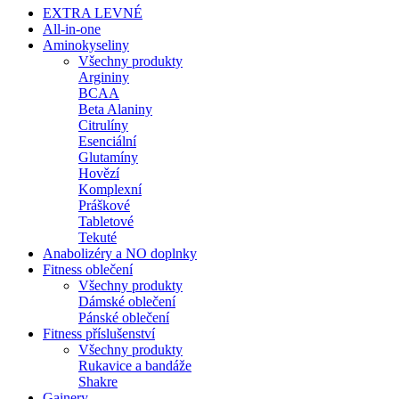
EXTRA LEVNÉ
All-in-one
Aminokyseliny
Všechny produkty
Argininy
BCAA
Beta Alaniny
Citrulíny
Esenciální
Glutamíny
Hovězí
Komplexní
Práškové
Tabletové
Tekuté
Anabolizéry a NO doplnky
Fitness oblečení
Všechny produkty
Dámské oblečení
Pánské oblečení
Fitness příslušenství
Všechny produkty
Rukavice a bandáže
Shakre
Gainery