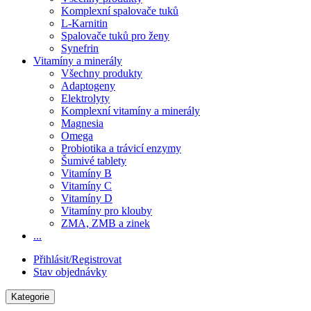
Komplexní spalovače tuků
L-Karnitin
Spalovače tuků pro ženy
Synefrin
Vitamíny a minerály
Všechny produkty
Adaptogeny
Elektrolyty
Komplexní vitamíny a minerály
Magnesia
Omega
Probiotika a trávicí enzymy
Šumivé tablety
Vitamíny B
Vitamíny C
Vitamíny D
Vitamíny pro klouby
ZMA, ZMB a zinek
...
Přihlásit/Registrovat
Stav objednávky
Kategorie