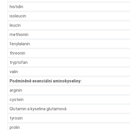
histidin
isoleucin
leucin
methionin
fenylalanin
threonin
tryptofan
valin
Podmíněně esenciální aminokyseliny:
arginin
cystein
Glutamin a kyselina glutamová
tyrosin
prolin