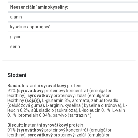
Neesenciální aminokyseliny:
alanin
kyselina asparagová
glycin
serin
Složení
Banán:
Instantní
syrovátkový
protein
91%
(syrovátkový
proteinový koncentrát (emulgátor:
lecithiny),
syrovátkový
proteinový izolát (emulgátor:
lecithiny
(sója))),
L-glutamin 3%, aromata, zahušťovadlo
(celulózová guma), L-arginin, kyselina ( kyselina citrónová), L-
leucin 0,2%, sůl, sladidlo (sukralóza), L-isoleucin 0,1%, L-valin
0,1%, bromelain 0,04%, barvivo (tartrazin *).
Biscuit:
Instantní
syrovátkový
protein
91%
(syrovátkový
proteinový koncentrát (emulgátor:
lecithiny),
syrovátkový
proteinový izolát (emulgátor: