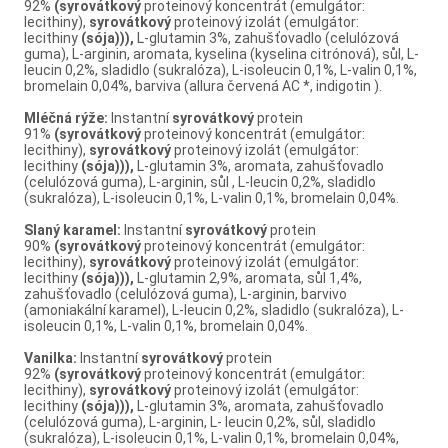
92%
(syrovátkový
proteinový koncentrát (emulgátor:
lecithiny),
syrovátkový
proteinový izolát (emulgátor:
lecithiny
(sója))),
L-glutamin 3%, zahušťovadlo (celulózová
guma), L-arginin, aromata, kyselina (kyselina citrónová), sůl, L-
leucin 0,2%, sladidlo (sukralóza), L-isoleucin 0,1%, L-valin 0,1%,
bromelain 0,04%, barviva (allura červená AC *, indigotin ).
Mléčná rýže:
Instantní
syrovátkový
protein
91%
(syrovátkový
proteinový koncentrát (emulgátor:
lecithiny),
syrovátkový
proteinový izolát (emulgátor:
lecithiny
(sója))),
L-glutamin 3%, aromata, zahušťovadlo
(celulózová guma), L-arginin, sůl , L-leucin 0,2%, sladidlo
(sukralóza), L-isoleucin 0,1%, L-valin 0,1%, bromelain 0,04%.
Slaný karamel:
Instantní
syrovátkový
protein
90%
(syrovátkový
proteinový koncentrát (emulgátor:
lecithiny),
syrovátkový
proteinový izolát (emulgátor:
lecithiny
(sója))),
L-glutamin 2,9%, aromata, sůl 1,4%,
zahušťovadlo (celulózová guma), L-arginin, barvivo
(amoniakální karamel), L-leucin 0,2%, sladidlo (sukralóza), L-
isoleucin 0,1%, L-valin 0,1%, bromelain 0,04%.
Vanilka:
Instantní
syrovátkový
protein
92%
(syrovátkový
proteinový koncentrát (emulgátor:
lecithiny),
syrovátkový
proteinový izolát (emulgátor:
lecithiny
(sója))),
L-glutamin 3%, aromata, zahušťovadlo
(celulózová guma), L-arginin, L- leucin 0,2%, sůl, sladidlo
(sukralóza), L-isoleucin 0,1%, L-valin 0,1%, bromelain 0,04%,