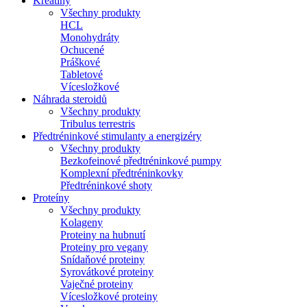
Kreatíny
Všechny produkty
HCL
Monohydráty
Ochucené
Práškové
Tabletové
Vícesložkové
Náhrada steroidů
Všechny produkty
Tribulus terrestris
Předtréninkové stimulanty a energizéry
Všechny produkty
Bezkofeinové předtréninkové pumpy
Komplexní předtréninkovky
Předtréninkové shoty
Proteíny
Všechny produkty
Kolageny
Proteiny na hubnutí
Proteiny pro vegany
Snídaňové proteiny
Syrovátkové proteiny
Vaječné proteiny
Vícesložkové proteiny