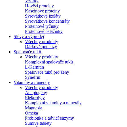
Vzorky
Hovězí proteiny
Kaseinové proteiny
Syrovátkové izoláty
Syrovátkové koncentráty
Proteinové tyčinky
Proteinové palačinky
Slevy a výprodej
Všechny produkty
Dárkové poukazy
Spalovače tuků
Všechny produkty
Komplexní spalovače tuků
L-Karnitin
Spalovače tuků pro ženy
Synefrin
Vitamíny a minerály
Všechny produkty
Adaptogeny
Elektrolyty
Komplexní vitamíny a minerály
Magnesia
Omega
Probiotika a trávicí enzymy
Šumivé tablety