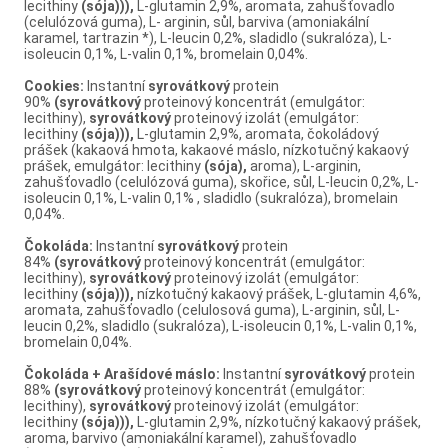
lecithiny
(sója))),
L-glutamin 2,9%, aromata, zahušťovadlo
(celulózová guma), L- arginin, sůl, barviva (amoniakální
karamel, tartrazin *), L-leucin 0,2%, sladidlo (sukralóza), L-
isoleucin 0,1%, L-valin 0,1%, bromelain 0,04%.
Cookies:
Instantní
syrovátkový
protein
90%
(syrovátkový
proteinový koncentrát (emulgátor:
lecithiny),
syrovátkový
proteinový izolát (emulgátor:
lecithiny
(sója))),
L-glutamin 2,9%, aromata, čokoládový
prášek (kakaová hmota, kakaové máslo, nízkotučný kakaový
prášek, emulgátor: lecithiny
(sója),
aroma), L-arginin,
zahušťovadlo (celulózová guma), skořice, sůl, L-leucin 0,2%, L-
isoleucin 0,1%, L-valin 0,1% , sladidlo (sukralóza), bromelain
0,04%.
Čokoláda:
Instantní
syrovátkový
protein
84%
(syrovátkový
proteinový koncentrát (emulgátor:
lecithiny),
syrovátkový
proteinový izolát (emulgátor:
lecithiny
(sója))),
nízkotučný kakaový prášek, L-glutamin 4,6%,
aromata, zahušťovadlo (celulosová guma), L-arginin, sůl, L-
leucin 0,2%, sladidlo (sukralóza), L-isoleucin 0,1%, L-valin 0,1%,
bromelain 0,04%.
Čokoláda + Arašídové máslo:
Instantní
syrovátkový
protein
88%
(syrovátkový
proteinový koncentrát (emulgátor:
lecithiny),
syrovátkový
proteinový izolát (emulgátor:
lecithiny
(sója))),
L-glutamin 2,9%, nízkotučný kakaový prášek,
aroma, barvivo (amoniakální karamel), zahušťovadlo