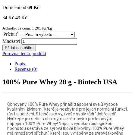
Doručení od
69 Kč
34 Kč
49 Kč
Jednotková cena: 1 205 Kč/kg
Príchuť
Množství
Přidat do košíku
Porovnat tento produkt
Popis
Recenze (0)
100% Pure Whey 28 g - Biotech USA
Obnovený 100% Pure Whey přináší zásobení svalů vysoce
kvalitními živinami, které je nezbytné pro jejich normální funkci,
růst a udržení. Stejně jako vy, i vaše svaly rádi "dobře jedí".
Hýčkejte je i sebe s chutným a krémovým proteinovým
nápojem 100% Pure Whey! Nápoj s vysokou biologickou
hodnotou sestává ze syrovátkové bílkoviny. 100% Pure Whey
má množství příchutí, které jsou vyráběny ze syrovátkového