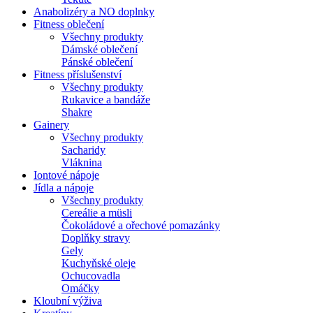
Anabolizéry a NO doplnky
Fitness oblečení
Všechny produkty
Dámské oblečení
Pánské oblečení
Fitness příslušenství
Všechny produkty
Rukavice a bandáže
Shakre
Gainery
Všechny produkty
Sacharidy
Vláknina
Iontové nápoje
Jídla a nápoje
Všechny produkty
Cereálie a müsli
Čokoládové a ořechové pomazánky
Doplňky stravy
Gely
Kuchyňské oleje
Ochucovadla
Omáčky
Kloubní výživa