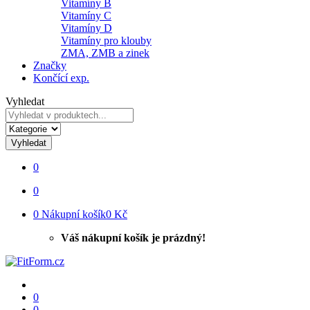
Vitamíny B
Vitamíny C
Vitamíny D
Vitamíny pro klouby
ZMA, ZMB a zinek
Značky
Končící exp.
Vyhledat
Vyhledat
0
0
0
Nákupní košík
0 Kč
Váš nákupní košík je prázdný!
0
0