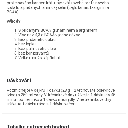
proteinového koncentrátu, syrovátkového proteinového
izolátu a přidaných aminokyselin (L-glutamin, L-arginin a
BCAA).
výhody:
S přidanými BCAA, glutaminem a argininem
Více než 4,3 g BCAA v jedné dávce
Bez přidaného cukru
bez lepku
Bez palmového oleje
bez konzervantů
Velké množství příchutí
Dávkování
Rozmíchejte v šejkru 1 dávku (28 g = 2 vrchovaté polévkové
lžíce) s 250 ml vody. V tréninkové dny užívejte 1 dávku do 45
minut po tréninku a 1 dávku mezi jídly. V netréninkové dny
užívejte 1 dávku ráno a 1 dávku večer.
Tabulka nutričních hodnot