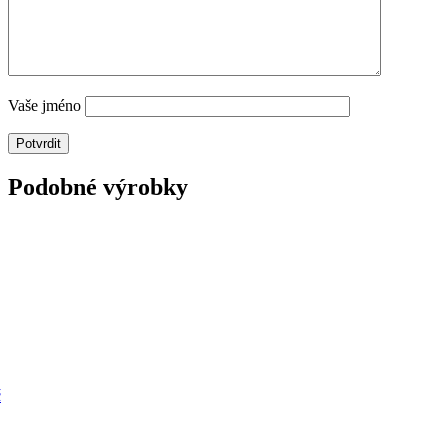
Vaše jméno
Podobné výrobky
č