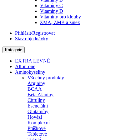
Vitamíny C
Vitamíny D
Vitamíny pro klouby
ZMA, ZMB a zinek
Přihlásit/Registrovat
Stav objednávky
Kategorie
EXTRA LEVNÉ
All-in-one
Aminokyseliny
Všechny produkty
Argininy
BCAA
Beta Alaniny
Citrulíny
Esenciální
Glutamíny
Hovězí
Komplexní
Práškové
Tabletové
Tekuté