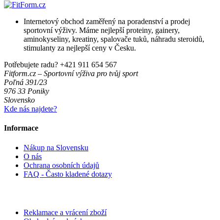
Internetový obchod zaměřený na poradenství a prodej
sportovní výživy. Máme nejlepší proteiny, gainery,
aminokyseliny, kreatiny, spalovače tuků, náhradu steroidů,
stimulanty za nejlepší ceny v Česku.
Potřebujete radu?
+421 911 654 567
Fitform.cz – Sportovní výživa pro tvůj sport
Poľná 391/23
976 33 Poniky
Slovensko
Kde nás najdete?
Informace
Nákup na Slovensku
O nás
Ochrana osobních údajů
FAQ - Často kladené dotazy
Reklamace a vrácení zboží