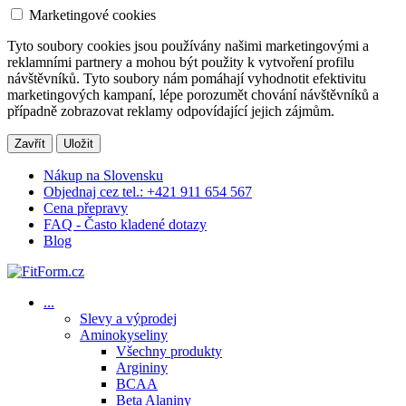
Marketingové cookies
Tyto soubory cookies jsou používány našimi marketingovými a
reklamními partnery a mohou být použity k vytvoření profilu
návštěvníků. Tyto soubory nám pomáhají vyhodnotit efektivitu
marketingových kampaní, lépe porozumět chování návštěvníků a
případně zobrazovat reklamy odpovídající jejich zájmům.
Zavřít
Uložit
Nákup na Slovensku
Objednaj cez tel.: +421 911 654 567
Cena přepravy
FAQ - Často kladené dotazy
Blog
...
Slevy a výprodej
Aminokyseliny
Všechny produkty
Argininy
BCAA
Beta Alaniny