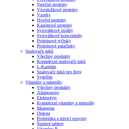
Vaječné proteiny
Vícesložkové proteiny
Vzorky
Hovězí proteiny
Kaseinové proteiny
Syrovátkové izoláty
Syrovátkové koncentráty
Proteinové tyčinky
Proteinové palačinky
Spalovače tuků
Všechny produkty
Komplexní spalovače tuků
L-Karnitin
Spalovače tuků pro ženy
Synefrin
Vitamíny a minerály
Všechny produkty
Adaptogeny
Elektrolyty
Komplexní vitamíny a minerály
Magnesia
Omega
Probiotika a trávicí enzymy
Šumivé tablety
Vitamíny B