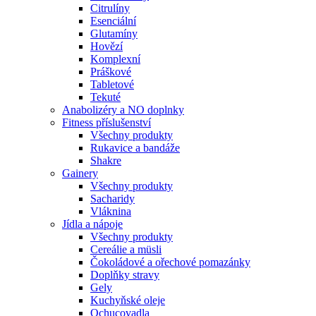
Citrulíny
Esenciální
Glutamíny
Hovězí
Komplexní
Práškové
Tabletové
Tekuté
Anabolizéry a NO doplnky
Fitness příslušenství
Všechny produkty
Rukavice a bandáže
Shakre
Gainery
Všechny produkty
Sacharidy
Vláknina
Jídla a nápoje
Všechny produkty
Cereálie a müsli
Čokoládové a ořechové pomazánky
Doplňky stravy
Gely
Kuchyňské oleje
Ochucovadla