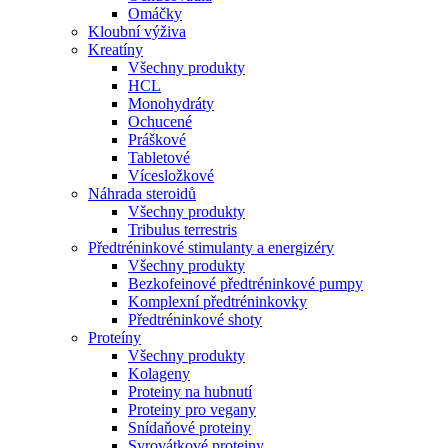
Omáčky
Kloubní výživa
Kreatíny
Všechny produkty
HCL
Monohydráty
Ochucené
Práškové
Tabletové
Vícesložkové
Náhrada steroidů
Všechny produkty
Tribulus terrestris
Předtréninkové stimulanty a energizéry
Všechny produkty
Bezkofeinové předtréninkové pumpy
Komplexní předtréninkovky
Předtréninkové shoty
Proteíny
Všechny produkty
Kolageny
Proteiny na hubnutí
Proteiny pro vegany
Snídaňové proteiny
Syrovátkové proteiny