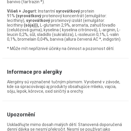
barvivo (tartrazin *).
Višeň + Jogurt:
Instantní
syrovátkový
protein
91%
(syrovátkový
proteinový koncentrát (emulgátor:
lecithiny),
syrovátkový
proteinový izolát (emulgátor:
lecithiny
(sója))),
L-glutamin 2,9%, aromata, zahušťovadlo
(celulózová guma), kyselina ( kyselina citrónová), L-arginin, L-
leucin 0,2%, sůl, sladidlo (sukralóza), L-isoleucin 0,1%, L-valin
0,1%, bromelain 0,04%, barviva (allura červená AC *, indigotin).
* Může mít nepříznivé účinky na činnost a pozornost dětí.
Informace pro alergiky
Alergény sú vyznačené tučným písmom. Vyrobené v závode,
kde sa spracovávajú aj produkty obsahujúce mlieko, vajcia,
sóju, lepok, kôrovce, oxid siričitý a orechy.
Upozornění
Uskladňujte mimo dosah malých dětí. Stanovená doporučená
denní dávka se nesmí překročit. Nesmí se používat jako