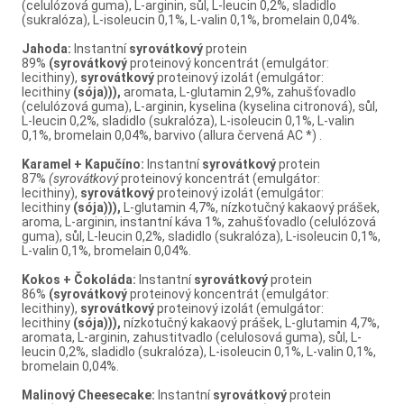
(celulózová guma), L-arginin, sůl, L-leucin 0,2%, sladidlo
(sukralóza), L-isoleucin 0,1%, L-valin 0,1%, bromelain 0,04%.
Jahoda:
Instantní
syrovátkový
protein
89%
(syrovátkový
proteinový koncentrát (emulgátor:
lecithiny),
syrovátkový
proteinový izolát (emulgátor:
lecithiny
(sója))),
aromata, L-glutamin 2,9%, zahušťovadlo
(celulózová guma), L-arginin, kyselina (kyselina citronová), sůl,
L-leucin 0,2%, sladidlo (sukralóza), L-isoleucin 0,1%, L-valin
0,1%, bromelain 0,04%, barvivo (allura červená AC *) .
Karamel + Kapučíno:
Instantní
syrovátkový
protein
87%
(syrovátkový
proteinový koncentrát (emulgátor:
lecithiny),
syrovátkový
proteinový izolát (emulgátor:
lecithiny
(sója))),
L-glutamin 4,7%, nízkotučný kakaový prášek,
aroma, L-arginin, instantní káva 1%, zahušťovadlo (celulózová
guma), sůl, L-leucin 0,2%, sladidlo (sukralóza), L-isoleucin 0,1%,
L-valin 0,1%, bromelain 0,04%.
Kokos + Čokoláda:
Instantní
syrovátkový
protein
86%
(syrovátkový
proteinový koncentrát (emulgátor:
lecithiny),
syrovátkový
proteinový izolát (emulgátor:
lecithiny
(sója))),
nízkotučný kakaový prášek, L-glutamin 4,7%,
aromata, L-arginin, zahustitvadlo (celulosová guma), sůl, L-
leucin 0,2%, sladidlo (sukralóza), L-isoleucin 0,1%, L-valin 0,1%,
bromelain 0,04%.
Malinový Cheesecake:
Instantní
syrovátkový
protein