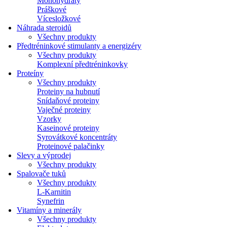
Monohydráty
Práškové
Vícesložkové
Náhrada steroidů
Všechny produkty
Předtréninkové stimulanty a energizéry
Všechny produkty
Komplexní předtréninkovky
Proteíny
Všechny produkty
Proteiny na hubnutí
Snídaňové proteiny
Vaječné proteiny
Vzorky
Kaseinové proteiny
Syrovátkové koncentráty
Proteinové palačinky
Slevy a výprodej
Všechny produkty
Spalovače tuků
Všechny produkty
L-Karnitin
Synefrin
Vitamíny a minerály
Všechny produkty