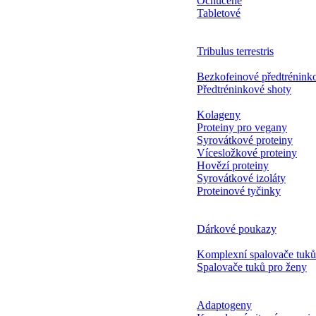
Ochucené
Tabletové
Tribulus terrestris
Bezkofeinové předtrénin
Předtréninkové shoty
Kolageny
Proteiny pro vegany
Syrovátkové proteiny
Vícesložkové proteiny
Hovězí proteiny
Syrovátkové izoláty
Proteinové tyčinky
Dárkové poukazy
Komplexní spalovače tuků
Spalovače tuků pro ženy
Adaptogeny