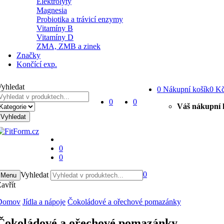
Elektrolyty
Magnesia
Probiotika a trávicí enzymy
Vitamíny B
Vitamíny D
ZMA, ZMB a zinek
Značky
Končící exp.
yhledat
0
Nákupní košík
0 K
0
0
Váš nákupní k
Vyhledat
0
0
0
Vyhledat
Menu
avřít
Domov
Jídla a nápoje
Čokoládové a ořechové pomazánky
Čokoládové a ořechové pomazánky