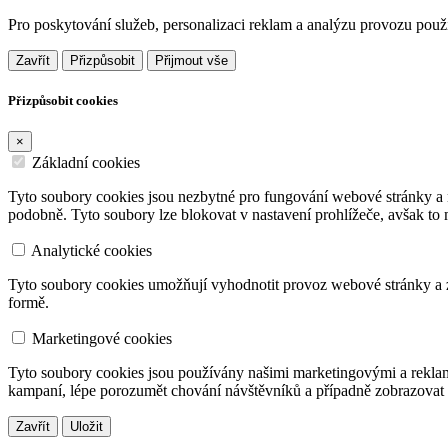
Pro poskytování služeb, personalizaci reklam a analýzu provozu pou
Zavřít
Přizpůsobit
Přijmout vše
Přizpůsobit cookies
×
Základní cookies
Tyto soubory cookies jsou nezbytné pro fungování webové stránky a n
podobně. Tyto soubory lze blokovat v nastavení prohlížeče, avšak to
Analytické cookies
Tyto soubory cookies umožňují vyhodnotit provoz webové stránky a zá
formě.
Marketingové cookies
Tyto soubory cookies jsou používány našimi marketingovými a reklam
kampaní, lépe porozumět chování návštěvníků a případně zobrazovat 
Zavřít
Uložit