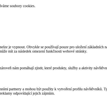
žíváme soubory cookies.
elze je vypnout. Obvykle se používají pouze pro uložení základních nas
 může mít za následek omezení funkčnosti webové stránky.
roveň nám pomáhají zjistit, které produkty, služby a aktivity návštěvn
ními partnery a mohou být použity k vytvoření profilu návštěvníků. T
reklamy odpovídající jejich zájmům.