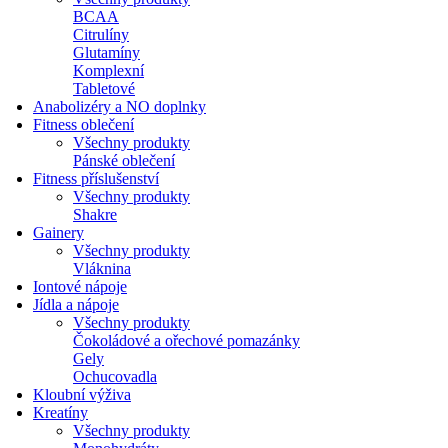
BCAA
Citrulíny
Glutamíny
Komplexní
Tabletové
Anabolizéry a NO doplnky
Fitness oblečení
Všechny produkty
Pánské oblečení
Fitness příslušenství
Všechny produkty
Shakre
Gainery
Všechny produkty
Vláknina
Iontové nápoje
Jídla a nápoje
Všechny produkty
Čokoládové a ořechové pomazánky
Gely
Ochucovadla
Kloubní výživa
Kreatíny
Všechny produkty