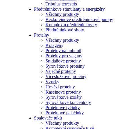
Tribulus terrestris
Předtréninkové stimulanty a energizéry
Všechny produkty
Bezkofeinové předtréninkové pumpy
Komplexní předtréninkovky
Předtréninkové shoty
Proteíny
Všechny produkty
Kolageny
Proteiny na hubnutí
Proteiny pro vegany
Snídaňové proteiny
Syrovátkové proteiny
Vaječné proteiny
Vícesložkové proteiny
Vzorky
Hovězí proteiny
Kaseinové proteiny
Syrovátkové izoláty
Syrovátkové koncentráty
Proteinové tyčinky
Proteinové palačinky
Spalovače tuků
Všechny produkty
Komplexní spalovače tuků