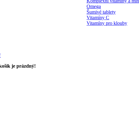
Komplexní vitamíny a min
Omega
Šumivé tablety
Vitamíny C
Vitamíny pro klouby
č
ošík je prázdný!