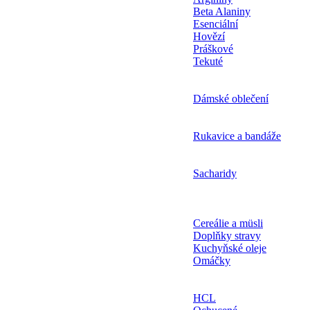
Beta Alaniny
Esenciální
Hovězí
Práškové
Tekuté
Dámské oblečení
Rukavice a bandáže
Sacharidy
Cereálie a müsli
Doplňky stravy
Kuchyňské oleje
Omáčky
HCL