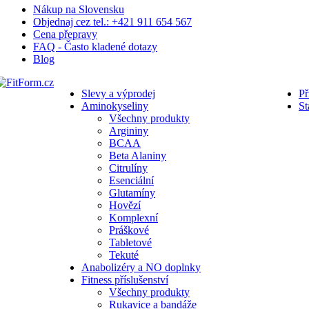
Nákup na Slovensku
Objednaj cez tel.: +421 911 654 567
Cena přepravy
FAQ - Často kladené dotazy
Blog
Slevy a výprodej
Př
Aminokyseliny
St
Všechny produkty
Argininy
BCAA
Beta Alaniny
Citrulíny
Esenciální
Glutamíny
Hovězí
Komplexní
Práškové
Tabletové
Tekuté
Anabolizéry a NO doplnky
Fitness příslušenství
Všechny produkty
Rukavice a bandáže