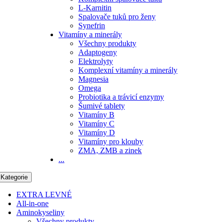
L-Karnitin
Spalovače tuků pro ženy
Synefrin
Vitamíny a minerály
Všechny produkty
Adaptogeny
Elektrolyty
Komplexní vitamíny a minerály
Magnesia
Omega
Probiotika a trávicí enzymy
Šumivé tablety
Vitamíny B
Vitamíny C
Vitamíny D
Vitamíny pro klouby
ZMA, ZMB a zinek
...
Kategorie
EXTRA LEVNÉ
All-in-one
Aminokyseliny
Všechny produkty