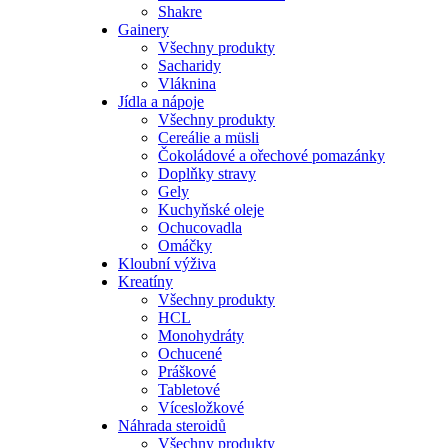
Shakre
Gainery
Všechny produkty
Sacharidy
Vláknina
Jídla a nápoje
Všechny produkty
Cereálie a müsli
Čokoládové a ořechové pomazánky
Doplňky stravy
Gely
Kuchyňské oleje
Ochucovadla
Omáčky
Kloubní výživa
Kreatíny
Všechny produkty
HCL
Monohydráty
Ochucené
Práškové
Tabletové
Vícesložkové
Náhrada steroidů
Všechny produkty