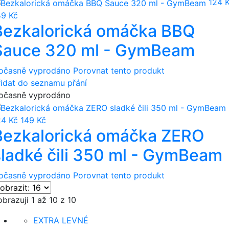
124 
49 Kč
Bezkalorická omáčka BBQ
Sauce 320 ml - GymBeam
očasně vyprodáno
Porovnat tento produkt
řidat do seznamu přání
očasně vyprodáno
24 Kč
149 Kč
Bezkalorická omáčka ZERO
sladké čili 350 ml - GymBeam
očasně vyprodáno
Porovnat tento produkt
brazuji 1 až 10 z 10
EXTRA LEVNÉ