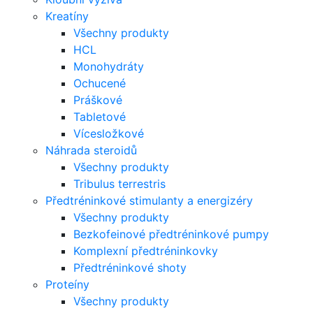
Kreatíny
Všechny produkty
HCL
Monohydráty
Ochucené
Práškové
Tabletové
Vícesložkové
Náhrada steroidů
Všechny produkty
Tribulus terrestris
Předtréninkové stimulanty a energizéry
Všechny produkty
Bezkofeinové předtréninkové pumpy
Komplexní předtréninkovky
Předtréninkové shoty
Proteíny
Všechny produkty