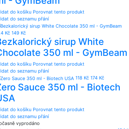
ml - GymBeam
řidat do košíku
Porovnat tento produkt
řidat do seznamu přání
24 Kč
149 Kč
Bezkalorický sirup White
Chocolate 350 ml - GymBeam
řidat do košíku
Porovnat tento produkt
řidat do seznamu přání
118 Kč
174 Kč
Zero Sauce 350 ml - Biotech
USA
řidat do košíku
Porovnat tento produkt
řidat do seznamu přání
očasně vyprodáno