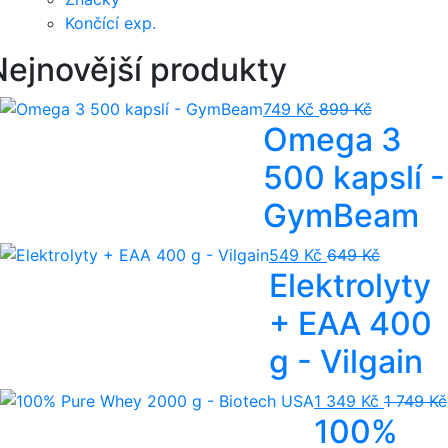
Končící exp.
Nejnovější produkty
749 Kč
899 Kč
Omega 3
500 kapslí -
GymBeam
549 Kč
649 Kč
Elektrolyty
+ EAA 400
g - Vilgain
1 349 Kč
1 749 Kč
100%