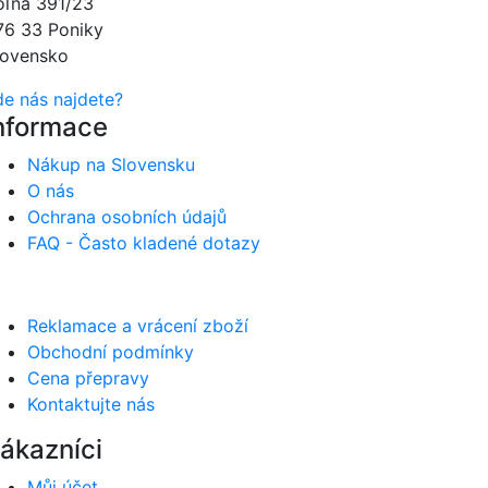
oľná 391/23
76 33 Poniky
lovensko
de nás najdete?
nformace
Nákup na Slovensku
O nás
Ochrana osobních údajů
FAQ - Často kladené dotazy
Reklamace a vrácení zboží
Obchodní podmínky
Cena přepravy
Kontaktujte nás
ákazníci
Můj účet