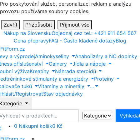
Pro poskytování služeb, personalizaci reklam a analýzu
provozu používáme soubory cookies.
Zavřít
Přizpůsobit
Přijmout vše
Nákup na Slovensku
Objednaj cez tel.: +421 911 654 567
Cena přepravy
FAQ - Často kladené dotazy
Blog
levy a výprodej
Aminokyseliny
Anabolizéry a NO doplnky
tness příslušenství
Gainery
Jídla a nápoje
loubní výživa
Kreatíny
Náhrada steroidů
ředtréninkové stimulanty a energizéry
Proteíny
palovače tuků
Vitamíny a minerály
...
ihlásit/Registrovat
Stav objednávky
Kategorie
yhledat
Vyhleda
0
Nákupní košík
0 Kč
0