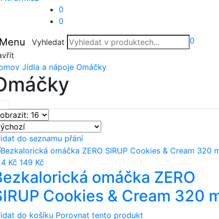
0
0
0
Menu
Vyhledat
vřít
omov
Jídla a nápoje
Omáčky
Omáčky
řidat do seznamu přání
24 Kč
149 Kč
Bezkalorická omáčka ZERO
SIRUP Cookies & Cream 320 m
řidat do košíku
Porovnat tento produkt