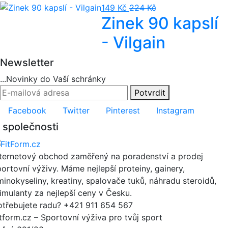
149 Kč
224 Kč
Zinek 90 kapslí
- Vilgain
Newsletter
...Novinky do Vaší schránky
Potvrdit
Facebook
Twitter
Pinterest
Instagram
 společnosti
nternetový obchod zaměřený na poradenství a prodej
portovní výživy. Máme nejlepší proteiny, gainery,
minokyseliny, kreatiny, spalovače tuků, náhradu steroidů,
timulanty za nejlepší ceny v Česku.
otřebujete radu?
+421 911 654 567
itform.cz – Sportovní výživa pro tvůj sport