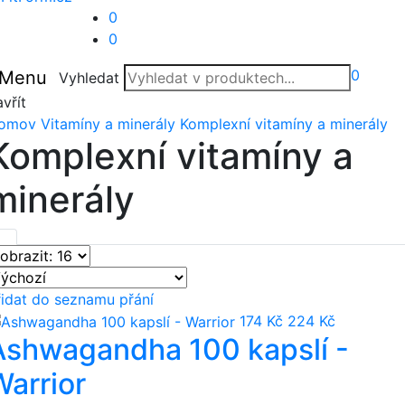
0
0
0
Menu
Vyhledat
vřít
omov
Vitamíny a minerály
Komplexní vitamíny a minerály
Komplexní vitamíny a
minerály
řidat do seznamu přání
174 Kč
224 Kč
Ashwagandha 100 kapslí -
Warrior