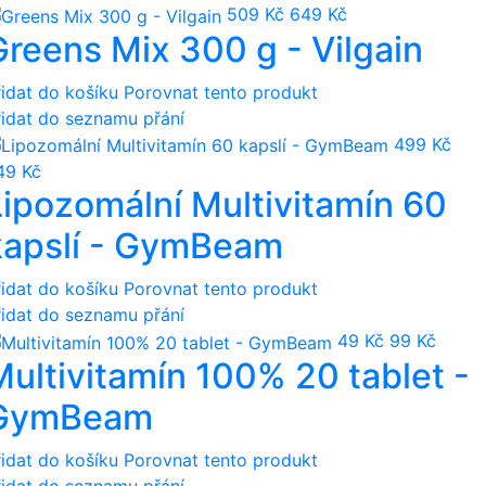
509 Kč
649 Kč
Greens Mix 300 g - Vilgain
řidat do košíku
Porovnat tento produkt
řidat do seznamu přání
499 Kč
49 Kč
Lipozomální Multivitamín 60
kapslí - GymBeam
řidat do košíku
Porovnat tento produkt
řidat do seznamu přání
49 Kč
99 Kč
Multivitamín 100% 20 tablet -
GymBeam
řidat do košíku
Porovnat tento produkt