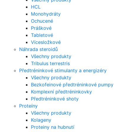
HCL
Monohydráty
Ochucené
Práškové
Tabletové
Vícesložkové
Náhrada steroidů
Všechny produkty
Tribulus terrestris
Předtréninkové stimulanty a energizéry
Všechny produkty
Bezkofeinové předtréninkové pumpy
Komplexní předtréninkovky
Předtréninkové shoty
Proteíny
Všechny produkty
Kolageny
Proteiny na hubnutí