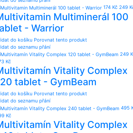
řidat do seznamu přání
174 Kč
249 K
Multivitamin Multiminerál 100
ablet - Warrior
řidat do košíku
Porovnat tento produkt
řidat do seznamu přání
249 
73 Kč
Multivitamín Vitality Complex
120 tablet - GymBeam
řidat do košíku
Porovnat tento produkt
řidat do seznamu přání
495 
99 Kč
Multivitamín Vitality Complex