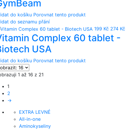
GymBeam
řidat do košíku
Porovnat tento produkt
řidat do seznamu přání
199 Kč
274 Kč
Vitamin Complex 60 tablet -
Biotech USA
řidat do košíku
Porovnat tento produkt
brazuji 1 až 16 z 21
1
2
→
EXTRA LEVNÉ
All-in-one
Aminokyseliny