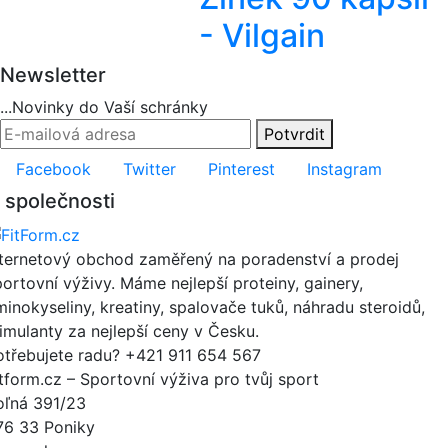
- Vilgain
Newsletter
...Novinky do Vaší schránky
Potvrdit
Facebook
Twitter
Pinterest
Instagram
 společnosti
nternetový obchod zaměřený na poradenství a prodej
portovní výživy. Máme nejlepší proteiny, gainery,
minokyseliny, kreatiny, spalovače tuků, náhradu steroidů,
timulanty za nejlepší ceny v Česku.
otřebujete radu?
+421 911 654 567
itform.cz – Sportovní výživa pro tvůj sport
oľná 391/23
76 33 Poniky