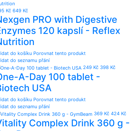
95 Kč
649 Kč
Nexgen PRO with Digestive
Enzymes 120 kapslí - Reflex
utrition
řidat do košíku
Porovnat tento produkt
řidat do seznamu přání
249 Kč
398 Kč
One-A-Day 100 tablet -
Biotech USA
řidat do košíku
Porovnat tento produkt
řidat do seznamu přání
369 Kč
424 Kč
Vitality Complex Drink 360 g -