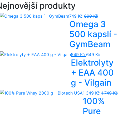
Nejnovější produkty
749 Kč
899 Kč
Omega 3
500 kapslí -
GymBeam
549 Kč
649 Kč
Elektrolyty
+ EAA 400
g - Vilgain
1 349 Kč
1 749 Kč
100%
Pure