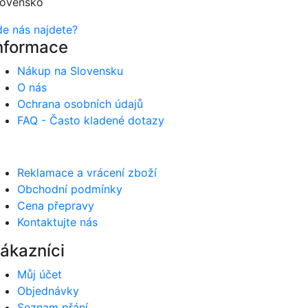
lovensko
de nás najdete?
nformace
Nákup na Slovensku
O nás
Ochrana osobních údajů
FAQ - Často kladené dotazy
Reklamace a vrácení zboží
Obchodní podmínky
Cena přepravy
Kontaktujte nás
ákazníci
Můj účet
Objednávky
Seznam přání