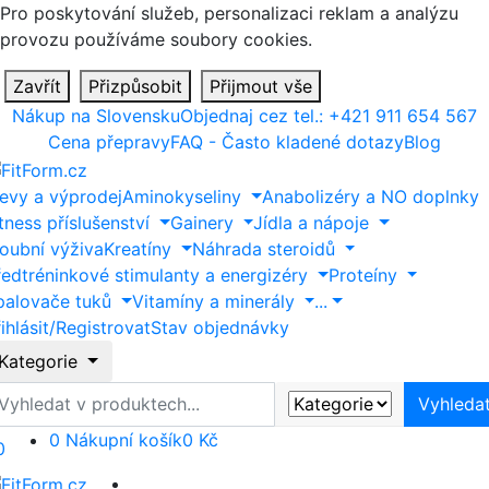
Pro poskytování služeb, personalizaci reklam a analýzu
provozu používáme soubory cookies.
Zavřít
Přizpůsobit
Přijmout vše
Nákup na Slovensku
Objednaj cez tel.: +421 911 654 567
Cena přepravy
FAQ - Často kladené dotazy
Blog
levy a výprodej
Aminokyseliny
Anabolizéry a NO doplnky
tness příslušenství
Gainery
Jídla a nápoje
loubní výživa
Kreatíny
Náhrada steroidů
ředtréninkové stimulanty a energizéry
Proteíny
palovače tuků
Vitamíny a minerály
...
ihlásit/Registrovat
Stav objednávky
Kategorie
yhledat
Vyhleda
0
Nákupní košík
0 Kč
0