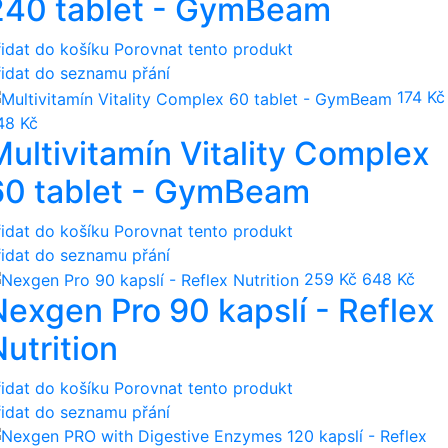
240 tablet - GymBeam
řidat do košíku
Porovnat tento produkt
řidat do seznamu přání
174 Kč
48 Kč
Multivitamín Vitality Complex
60 tablet - GymBeam
řidat do košíku
Porovnat tento produkt
řidat do seznamu přání
259 Kč
648 Kč
Nexgen Pro 90 kapslí - Reflex
utrition
řidat do košíku
Porovnat tento produkt
řidat do seznamu přání